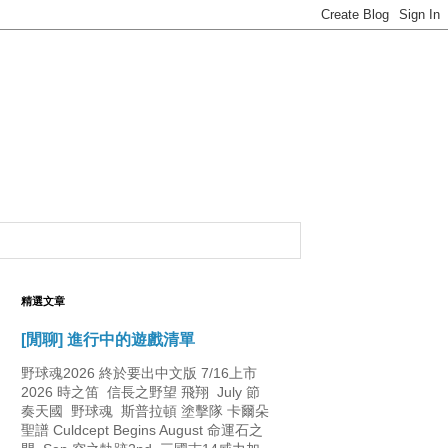
精選文章
[閒聊] 進行中的遊戲清單
野球魂2026 終於要出中文版 7/16上市
2026 時之笛 信長之野望 飛翔 July 節
奏天國 野球魂 斯普拉頓 塗擊隊 卡爾朵
聖譜 Culdcept Begins August 命運石之