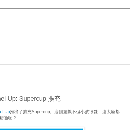
Up: Supercup 擴充
l Up
推出了擴充Supercup。這個遊戲不但小孩很愛，連太座都
錯過呢？