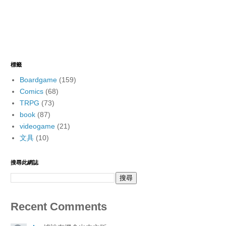
標籤
Boardgame
(159)
Comics
(68)
TRPG
(73)
book
(87)
videogame
(21)
文具
(10)
搜尋此網誌
Recent Comments