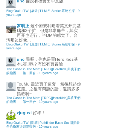
uhc
據說有機會出中文版
Blog.Otaku.TW: [桌遊] T.I.M.E. Stories系統初探
·
9
years ago
罗明正
这个游戏我啃着英文开完基
础和3个扩，但是非常痛苦，其实
再开也还行，半DM的感觉了。台
湾那边好像...
Blog.Otaku.TW: [桌遊] T.I.M.E. Stories系統初探
·
9
years ago
uhc
讚喔，你也是買Hero Kids基
本規則嗎？有沒有買冒險
The Castle in The Man: [TRPG][HeroKids]與孩子們
的跑團——第一回合
·
10 years ago
TouMu
最近買了這套，然後想起你
這篇。之後有問題的話，還請多多
指教啊~
The Castle in The Man: [TRPG][HeroKids]與孩子們
的跑團——第一回合
·
10 years ago
zjuguxi
好棒！
Blog.Otaku.TW: [開箱] Pathfinder Basic Set 開拓者
角色扮演遊戲基礎包
·
10 years ago