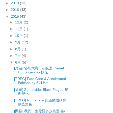
►
2019
(13)
►
2016
(43)
▼
2015
(43)
►
12月
(2)
►
11月
(1)
►
10月
(1)
►
9月
(12)
►
8月
(1)
►
7月
(4)
▼
6月
(5)
[桌遊] 駱駝大賽：超級盃 Camel
Up: Supercup 擴充
[TRPG] Fate Core & Accelerated
Editions by Evil Hat
[桌遊] Zombicide: Black Plague 規
則變化
[TRPG] Numenera 的遊戲機制和
創造角色
[閒聊] 我們一生需要多少桌遊/書/