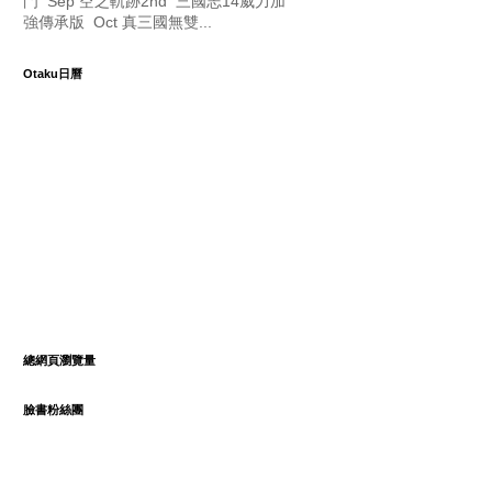
門 Sep 空之軌跡2nd 三國志14威力加
強傳承版 Oct 真三國無雙...
Otaku日曆
總網頁瀏覽量
臉書粉絲團