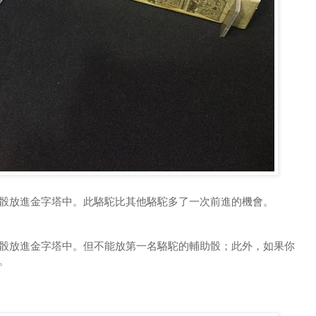
骰放進金字塔中。此駱駝比其他駱駝多了一次前進的機會。
骰放進金字塔中。但不能放第一名駱駝的輔助骰；此外，如果你
。