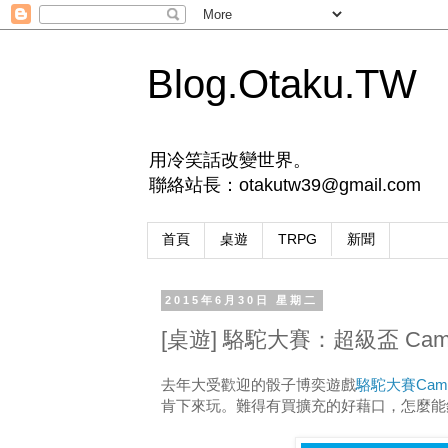
Blog.Otaku.TW
用冷笑話改變世界。
聯絡站長：otakutw39@gmail.com
首頁
桌遊
TRPG
新聞
2015年6月30日 星期二
[桌遊] 駱駝大賽：超級盃 Camel 
去年大受歡迎的骰子博奕遊戲
駱駝大賽Came
肯下來玩。難得有買擴充的好藉口，怎麼能