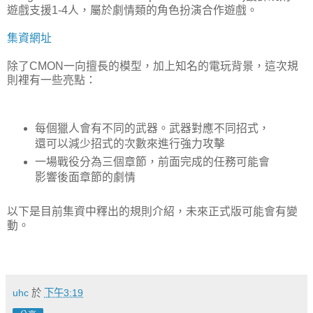
遊戲支援1-4人，屬於劇情類的角色扮演合作遊戲。
集資網址
除了CMON一向擅長的模型，加上知名的電玩背景，這次規
則裡有一些亮點：
每個獵人會有不同的武器。武器對應不同招式，
還可以減少招式的次數來進行強力攻擊
一場戰役分為三個章節，前面完成的任務可能會
影響後面章節的劇情
以下是目前集資中釋出的規則介紹，未來正式版可能會有變
動。
uhc
於
下午3:19