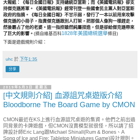
大報紙：《每日全國日報》支持總統亞當斯；而《美國電訊報》卻支
持傑克遜將軍。《美國電訊報》經常刊登一些國會民主黨人對亞當斯
政府的指摘。《每日全國日報》不甘示弱，發行了一本以前用來攻擊
傑克遜的小冊子，指責傑克遜跟別人打架，把那個人像狗一樣趕走，
然後霸占了他的老婆。這一指控雖然純屬捏造，但是卻給傑克遜帶來
1828年美國總統選舉
了巨大的影響。
(摘自維基百科
條目)
下面是遊戲規則介紹：
uhc
於
下午1:35
分享
2019年5月3日 星期五
[中文規則介紹] 血源詛咒桌遊版介紹
Bloodborne The Board Game by CMON
CMON最近在KS上進行血源詛咒桌遊的集資。他們之前出過
同背景的卡牌遊戲，但CMON沒賣模型就很怪，所以請了招
牌設計師Eric Lang跟Michael Shinall(Rum & Bones、A
Song of Ice and Fire: Tabletop Miniatures Game)設計規則。