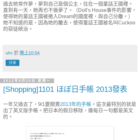
過去她常作夢，夢到自己是個公主，住在一個童話王國裡。
直到有一天，她再也不做夢了。（Doll's House事件的影響，
使得她的童話王國被捲入Dream的國度裡，與自己分離。）
她不知道的是，因為她的離去，使得童話王國被名叫Cuckoo
的惡徒統治。
uhc
於
晚上10:04
分享
2012年8月20日 星期一
[Shopping]1101 ほぼ日手帳 2013發表
一年又過去了，9/1要開賣
2013年的手帳
。這次最特別的就是
出了英文版手帳。把日本的假日移除，連每日一句都是英文
的。