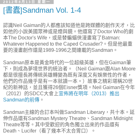
2012年8月13日 星期一
[書蠹]Sandman Vol. 1-4
認識Neil Gaiman的人都應該知道他是跨媒體的創作天才，比
如他的小說美國眾神或是煙與鏡。他還寫了Doctor Who的劇
本The Doctor's Wife，或是替蝙蝠俠漫畫寫了Batman:
Whatever Happened to the Caped Crusader?。但是他最重
要的漫畫創作還是1989-1996之間連載的Sandman。
Sandman原本是黃金時代的一位超級英雄，但在Gaiman筆
下，則成為夢境世界的統治者。（Neil Gaiman跟Alan Moore
都是很擅長將傳統英雄轉變為既有深度又有娛樂性的作者，
他們的作品幾乎是有一本就讀一本。）故事之精彩堪稱20世
紀的新神話，並且獲得26個Eisner獎項。Neil Gaiman在今年
（2012）的SDCC大會上
宣佈將在明年（2013）推出
Sandman的前傳
。
Sandman主線的合訂本叫做Sandman Liberary，共十本。延
伸作品還有Sandman Mystery Theatre、Sandman Midnight
Theatre等等。其中受歡迎的角色獨立出來的作品還有
Death、Lucifer（看了幾本不太合胃口）。