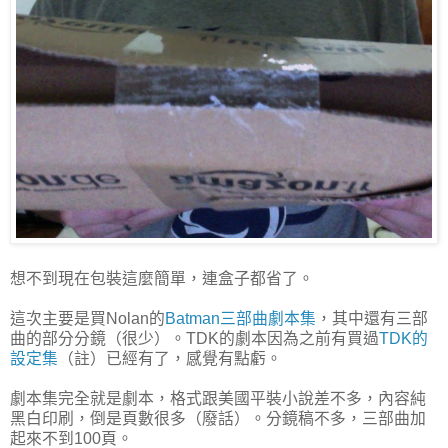
想不到現在包裝這麼簡單，連盒子都省了。
這次主要是買Nolan的
Batman三部曲劇本集
，其中還有三部
曲的部分分鏡（很少）。TDK的劇本因為之前有買過
TDK的
設定集
（註）已經有了，感覺有點虧。
劇本集完全就是劇本，格式跟美國平裝小說差不多，內容純
黑白印刷，倒是頁數很多（廢話）。分鏡稿不多，三部曲加
起來不到100頁。