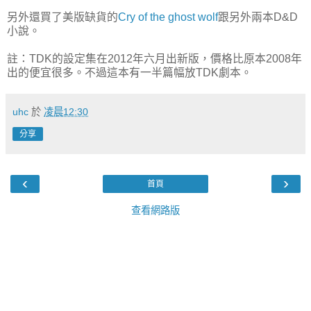
另外還買了美版缺貨的
Cry of the ghost wolf
跟另外兩本D&D
小說。
註：TDK的設定集在2012年六月出新版，價格比原本2008年
出的便宜很多。不過這本有一半篇幅放TDK劇本。
uhc
於
凌晨12:30
分享
‹
›
首頁
查看網路版