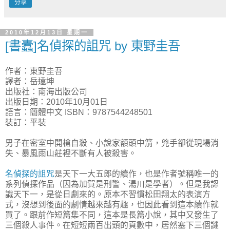
分享
2010年12月13日 星期一
[書蠹]名偵探的詛咒 by 東野圭吾
作者：東野圭吾
譯者：岳遠坤
出版社：南海出版公司
出版日期：2010年10月01日
語言：簡體中文 ISBN：9787544248501
裝訂：平裝
男子在密室中開槍自殺、小說家額頭中箭，兇手卻從現場消
失、暴風雨山莊裡不斷有人被殺害。
名偵探的詛咒
是天下一大五郎的續作，也是作者號稱唯一的
系列偵探作品（因為加賀是刑警、湯川是學者）。但是我認
識天下一，是從日劇來的。原本不習慣松田翔太的表演方
式，沒想到後面的劇情越來越有趣，也因此看到這本續作就
買了。跟前作短篇集不同，這本是長篇小說，其中又發生了
三個殺人事件。在短短兩百出頭的頁數中，居然塞下三個謎