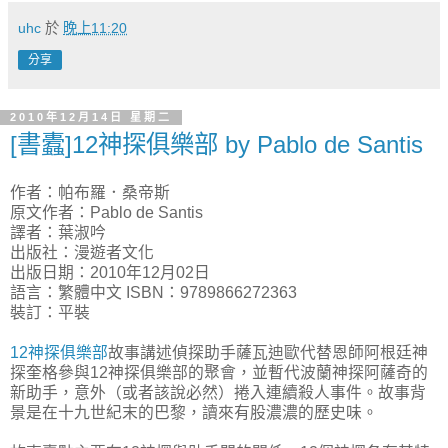
uhc
於
晚上11:20
分享
2010年12月14日 星期二
[書蠹]12神探俱樂部 by Pablo de Santis
作者：帕布羅．桑帝斯
原文作者：Pablo de Santis
譯者：葉淑吟
出版社：漫遊者文化
出版日期：2010年12月02日
語言：繁體中文 ISBN：9789866272363
裝訂：平裝
12神探俱樂部
故事講述偵探助手薩瓦迪歐代替恩師阿根廷神
探奎格參與12神探俱樂部的聚會，並暫代波蘭神探阿薩奇的
新助手，意外（或者該說必然）捲入連續殺人事件。故事背
景是在十九世紀末的巴黎，讀來有股濃濃的歷史味。