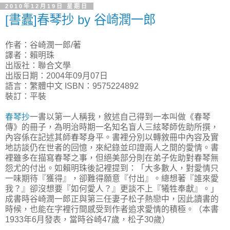
2010年12月19日 星期日
[書蠹]春琴抄 by 谷崎潤一郎
作者：谷崎潤一郎/著
譯者：賴明珠
出版社：聯合文學
出版日期：2004年09月07日
語言：繁體中文 ISBN：9575224892
裝訂：平裝
春琴抄
一書以第一人稱我，敘述自己得到一本叫做《春琴
傳》的冊子，為明治時期一名知名盲人三絃琴師佐助所撰，
內容係在記述其師春琴身平。書裡分別以轉敘冊中內容及實
地訪談仍在世者的回憶，來紀錄並印證兩人之間的愛情。書
裡雖多在描寫春琴之事，但絕美部分則在弟子佐助對春琴無
怨尤的付出。如賴明珠後記裡提到：「大多數人，對愛情只
一味期待『獲得』，卻難得願意『付出』。總想著『誰來愛
我？』卻沒想要『如何愛人？』更談不上『犧牲奉獻』。」
成書時谷崎潤一郎正與第三任妻子松子熱戀中，因此讀書的
時候，也能在字裡行間感受到作者追求愛情的積極。（本書
1933年6月發表，當時谷崎47歲，松子30歲）