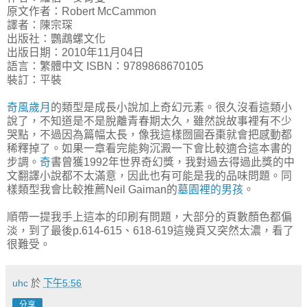
原文作者：Robert McCammon
譯者：陳宗琛
出版社：鸚鵡螺文化
出版日期：2010年11月04日
語言：繁體中文 ISBN：9789868670105
裝訂：平裝
奇風歲月
的類型是成長小說加上奇幻元素。很久沒看這類小
說了，不知道是不是脫離青春期太久，雖然說故事裡有不少
哭點，不過因為篇幅太長，像我這樣囫圇吞棗就會把感動都
稀釋掉了。如果一章看完能夠沉澱一下會比較適合這本書的
步調。
奇
書曾獲1992年世界奇幻獎，我對過去得過此獎的中
文翻譯小說都不太滿意，因此也有可能是我的品味問題。同
樣類型我會比較推薦Neil Gaiman的
墓園裡的男孩
。
順帶一提我手上這本的印刷有問題，大部分的頁數顏色都偏
淡，到了最後p.614-615、618-619這幾頁又突然太濃，看了
很難受。
uhc
於
下午5:56
分享