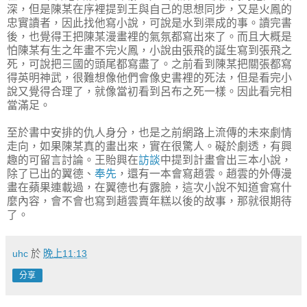
深，但是陳某在序裡提到王與自己的思想同步，又是火鳳的
忠實讀者，因此找他寫小說，可說是水到渠成的事。讀完書
後，也覺得王把陳某漫畫裡的氣氛都寫出來了。而且大概是
怕陳某有生之年畫不完火鳳，小說由張飛的誕生寫到張飛之
死，可說把三國的頭尾都寫盡了。之前看到陳某把關張都寫
得英明神武，很難想像他們會像史書裡的死法，但是看完小
說又覺得合理了，就像當初看到呂布之死一樣。因此看完相
當滿足。
至於書中安排的仇人身分，也是之前網路上流傳的未來劇情
走向，如果陳某真的畫出來，實在很驚人。礙於劇透，有興
趣的可留言討論。王貽興在
訪談
中提到計畫會出三本小說，
除了已出的翼德、
奉先
，還有一本會寫趙雲。趙雲的外傳漫
畫在蘋果連載過，在翼德也有露臉，這次小說不知道會寫什
麼內容，會不會也寫到趙雲賣年糕以後的故事，那就很期待
了。
uhc
於
晚上11:13
分享