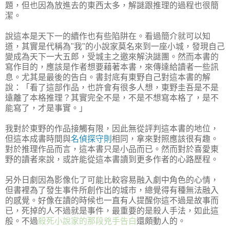
題，但也因為放進去的東西太多，解謎跟推理的過程也很簡
潔。
說這本是天下一的續作也有些陷阱在。看過簡介就可以知
道，其實是代稱為"我"的小說家莫名來到一座小城，發現自己
變成為天下一大五郎，受城主之邀來解決謎團。然而本書的
寫作目的，應該是作者想要藉著本書，來傳達給讀者一些訊
息。尤其是最後的告白。書封底有東野自己對這本書的解
說：「看了這部作品，也許會有很多人想，東野圭吾是不是
遠離了本格推理？其實完全不是，不是不想寫本格了，是不
能寫了，才是事實。」
我對於東野的作品接觸有限，因此無從評判這本書的地位，
但這本成書時間與
名偵探守則
相同，拿來對照應該很有趣。
對於推理作品而言，這本書只是小品而已。然而對於喜愛東
野的讀者來說，或許能從這本書讀到更多作者的心路歷程。
另外日劇因為影像化了可能比較容易融入劇中角色的心情，
但書裡為了發生事件所創作出的城市，總覺得有種無法融入
的感覺。好像在讀的時候也一直有人提醒你這不過是故事而
已，死掉的人不過就是事件，最重要的是殺人手法，如此這
般。不過
殺死小說家的那段兇手告白
還頗動人的。