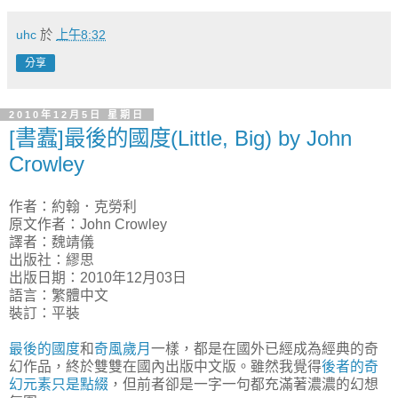
uhc
於
上午8:32
分享
2010年12月5日 星期日
[書蠹]最後的國度(Little, Big) by John
Crowley
作者：約翰．克勞利
原文作者：John Crowley
譯者：魏靖儀
出版社：繆思
出版日期：2010年12月03日
語言：繁體中文
裝訂：平裝
最後的國度
和
奇風歲月
一樣，都是在國外已經成為經典的奇
幻作品，終於雙雙在國內出版中文版。雖然我覺得
後者的奇
幻元素只是點綴
，但前者卻是一字一句都充滿著濃濃的幻想