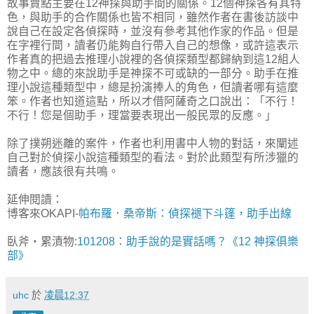
故事賣點主要在12神探與助手間的關係。12個神探各有其特
色，與助手的合作關係也皆不相同，雖然作者在書後訪談中
說自己在設定各偵探時，並沒有參考其他作家的作品。但是
在字裡行間，讀者仍能夠自行帶入自己的想像，或許這表示
作者真的把過去推理小說裡的各偵探類型都歸納到這12組人
物之中。總的來說助手是神探不可或缺的一部分。助手在推
理小說這種類型中，總是扮演捧人的角色，但讀者哪有這麼
笨。作者也知道這點，所以才借阿薩奇之口說出：「不行！
不行！您是個助手，理當要表現出一般民眾的反應。」
除了撲朔迷離的案件，作者也利用書中人物的對話，來闡述
自己對於偵探小說這種類型的看法。對於此類型有所涉獵的
讀者，應該很有共鳴。
延伸閱讀：
博客來OKAPI-
帕布羅．桑帝斯：偵探褪下斗篷，助手出線
臥斧‧累漬物:
101208：助手說的是實話嗎？《12 神探俱樂
部》
uhc
於
凌晨12:37