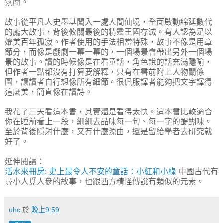
氛圍。
故事從平凡人史墨基闖入一處人間仙境，全面啟動綿延數代
的龐大故事，背後攸關最後的精靈王國存滅。有人認為足以
媲美百年孤寂。作者使用的手法相當特殊，故事不像是用章
節分，而像是戲劇一幕一幕的，一個場景會帶出另外一個場
景的故事。讀的時候像是在看童話，角色說的話充滿隱喻，
但作者一點都沒有打算要解釋，只有在書前附上人物關係
圖，讓讀者自行想像所有細節。很佩服譯者能夠把文字譯得
這麼美，簡直像在讀詩。
我花了三天看這本書，其實還是看得太快。這本書比較適合
你在睡前看上一段，細細去品味每一句、每一字的醍醐味。
至於背後隱射什麼，又有什麼源由，還是留給學者去研究就
好了。
延伸閱讀：
活水來冊房: 史上最令人不安的童話：小紅和小綠
中國古代有
尋小人覓人參的故事，也跟西方精怪傳說有類似的元素。
uhc
於
晚上9:59