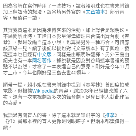
因為谷崎在寫作時用了一些技巧，譯者賴明珠也在書末附錄
加上翻譯時的想法，跟谷崎另外寫的《
文章讀本
》部分內
容，頗值得一讀。
其實我買這本是因為湊博客來的活動，加上譯者是賴明珠。
不過閱讀此時，正逢日本影星深津繪理來台演出舞台劇《春
琴》，就是改編自這本小說，也算是另外一種巧合。可惜應
該無緣一見。讀了後記以後也對《文章讀本》有了興趣，發
現這本也已經有
中文版
，同樣是由賴明珠翻譯。另外三島由
紀夫也有一本
同名著作
，據說就是因為對谷崎這本書裡的觀
點不以為然，才寫了一本表達自己的意見。剛好是今年11月
才上市。今年也剛好是三島去世40週年。
順帶一提，賴小姐在書末附錄中提到《春琴抄》曾四度拍成
電影，但根據
Wikipedia
的內容，到2008年已經被改編了六
次。還有一次電視劇跟多次的舞台劇。足見日本人對此作品
的喜愛。
我讀過有關盲人的書，除了這本就是畢飛宇的《
推拿
》，
《推》書那本裡的盲人更像是明眼瞎子。但兩本都蠻值得一
讀。