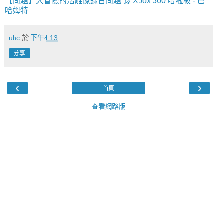
【問題】大冒險的活雕像錄音問題 @ Xbox 360 哈啦板 - 巴
哈姆特
uhc
於
下午4:13
分享
‹
›
首頁
查看網路版