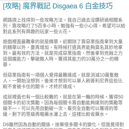
[攻略] 魔界戰記 Disgaea 6 白金技巧
網路擠上找得到一些攻略方法，我自己過去沒鑽研過相關系
列，靠攻略打了5百多小時，勉強有一些小心得，希望可以給
對此系列有興趣的玩家一些火花。
遊戲裡面最難拿的就是精華，初期除了靠惡業指南拿到大量
的精華以外，要再增加，有時候打道具界能夠莫名其妙地拿
到。最有效的方法，就是完成惡業指南，然後拿到兇蝕之力
這個魔能力，擊破敵人時，獲得其能力的10萬分之一的精
華。
但惡業指南有一項個人覺得最難達成，就是消滅10萬隻敵
人。一開始沒想到，後來才想到可以單人刷普利尼界這些比
較不會被卡住的關卡，才終於達成。
成就裡面也有一個比較難的，就是在第一輪的時候，獲得50
個關卡的初次獎勵。因為每個關卡靠自動能夠達到的獎勵等
級不一，可以先用自動破一次，看完全自動可以獲得的等
級，剩下的等級再喝藥水灌上去，這樣比較省藥水。
D6雖然因為自動的關係，捨棄很多關卡的變化。但我覺得對