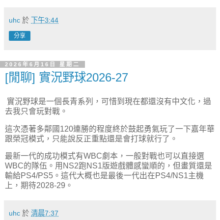
uhc
於
下午3:44
分享
2026年6月16日 星期二
[閒聊] 實況野球2026-27
實況野球是一個長青系列，可惜到現在都還沒有中文化，過
去我只會玩對戰。
這次憑著多鄰國120連勝的程度終於鼓起勇氣玩了一下嘉年華
跟榮冠模式，只能說反正重點還是會打球就行了。
最新一代的成功模式有WBC劇本，一般對戰也可以直接選
WBC的隊伍。用NS2跑NS1版遊戲體感蠻順的，但畫質還是
輸給PS4/PS5。這代大概也是最後一代出在PS4/NS1主機
上，期待2028-29。
uhc
於
清晨7:37