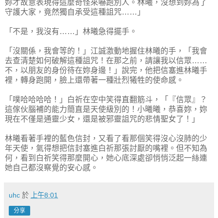
妳才故意表現得這麼奇怪來嚇跑別人。林曦，沒想到妳為了
守護大家，竟然獨自承受這種詛咒……」
「不是，我沒有……」林曦急得擺手。
「沒關係，我會等的！」江誠激動地握住林曦的手，「我會
去查清楚如何破解這種詛咒！在那之前，請讓我以信眾……
不，以朋友的身份待在妳身邊！」說完，他把信塞進林曦手
裡，轉身跑開，臉上還帶著一種壯烈犧牲的使命感。
「噗哈哈哈哈！」白祈在空中笑得直翻筋斗，「『信眾』？
這傢伙腦補的能力簡直是天使級別的！小曦曦，恭喜妳，妳
現在不僅是通靈少女，還是被邪靈詛咒的悲情聖女了！」
林曦看著手裡的藍色信封，又看了看那個笑得沒心沒肺的少
年天使，氣得想把信封塞進白祈那張討厭的嘴裡。但不知為
何，看到白祈笑得那麼開心，她心底深處卻悄悄泛起一絲連
她自己都沒察覺的安心感。
uhc
於
上午8:01
分享