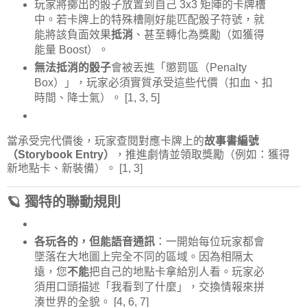
玩家將擲出的骰子放置到自己 3x3 矩陣的卡牌槽
中。若卡牌上的特殊槽剛好能匹配骰子符號，就
能將該負面效果
抵消
、甚至轉化為獎勵（如獲得
能量 Boost）。
無法抵消的骰子
會被丟進「懲罰區（Penalty
Box）」，玩家必須實質承受這些代價（扣血、扣
時間、降士氣）。
[1, 3, 5]
當承受完代價後，玩家查閱對應卡牌上的
故事書編號
（Storybook Entry）
，推進劇情並領取獎勵（例如：獲得
新地點卡、新裝備）。
[1, 3]
🪐 獨特的聯動規則
各玩各的，但能語音通訊
：一開始每位玩家都會
墜落在大地圖上完全不同的區域。因為相隔太
遠，您
不能
把自己的地點卡拿給別人看。玩家必
須用口頭描述「我看到了什麼」，交換情報來拼
湊世界的全貌。
[4, 6, 7]