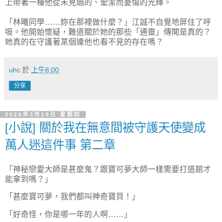
上帶著一種他從未見過的、聖潔而憂傷的光輝。
「林曦同學……妳在那裡做什麼？」江誠不自覺地屏住了呼
吸。他開始懷疑，難道關於她的那些「通靈」傳聞是真的？
她真的在守護著某個連他也看不見的存在嗎？
uhc
於
上午8:00
分享
2026年3月19日 星期四
[小說] 關於我在無意間被守護天使變成
萬人迷這件事 第二章
「神秘戀愛大師是甚麼鬼？跟寶可夢大師一樣需要打道館才
能拿到嗎？」
「甚麼寶可夢，我們都叫神奇寶貝！」
「好奇怪，你是哪一年的人啊……」