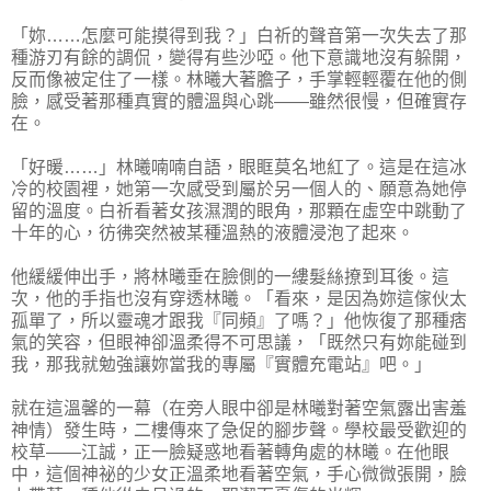
「妳……怎麼可能摸得到我？」白祈的聲音第一次失去了那
種游刃有餘的調侃，變得有些沙啞。他下意識地沒有躲開，
反而像被定住了一樣。林曦大著膽子，手掌輕輕覆在他的側
臉，感受著那種真實的體溫與心跳——雖然很慢，但確實存
在。
「好暖……」林曦喃喃自語，眼眶莫名地紅了。這是在這冰
冷的校園裡，她第一次感受到屬於另一個人的、願意為她停
留的溫度。白祈看著女孩濕潤的眼角，那顆在虛空中跳動了
十年的心，彷彿突然被某種溫熱的液體浸泡了起來。
他緩緩伸出手，將林曦垂在臉側的一縷髮絲撩到耳後。這
次，他的手指也沒有穿透林曦。「看來，是因為妳這傢伙太
孤單了，所以靈魂才跟我『同頻』了嗎？」他恢復了那種痞
氣的笑容，但眼神卻溫柔得不可思議，「既然只有妳能碰到
我，那我就勉強讓妳當我的專屬『實體充電站』吧。」
就在這溫馨的一幕（在旁人眼中卻是林曦對著空氣露出害羞
神情）發生時，二樓傳來了急促的腳步聲。學校最受歡迎的
校草——江誠，正一臉疑惑地看著轉角處的林曦。在他眼
中，這個神祕的少女正溫柔地看著空氣，手心微微張開，臉