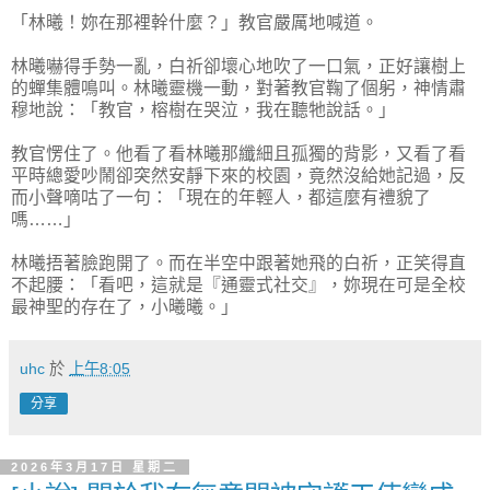
「林曦！妳在那裡幹什麼？」教官嚴厲地喊道。
林曦嚇得手勢一亂，白祈卻壞心地吹了一口氣，正好讓樹上
的蟬集體鳴叫。林曦靈機一動，對著教官鞠了個躬，神情肅
穆地說：「教官，榕樹在哭泣，我在聽牠說話。」
教官愣住了。他看了看林曦那纖細且孤獨的背影，又看了看
平時總愛吵鬧卻突然安靜下來的校園，竟然沒給她記過，反
而小聲嘀咕了一句：「現在的年輕人，都這麼有禮貌了
嗎……」
林曦捂著臉跑開了。而在半空中跟著她飛的白祈，正笑得直
不起腰：「看吧，這就是『通靈式社交』，妳現在可是全校
最神聖的存在了，小曦曦。」
uhc
於
上午8:05
分享
2026年3月17日 星期二