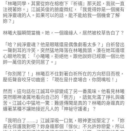
「林曦同學，其實從妳在榕樹下『祈禱』那天起，我就一直
注視著妳。」江誠英俊的臉龐微紅，「我覺得妳是一個擁有
純淨靈魂的人。如果可以的話，能不能給我一個機會了解
妳？」
林曦大腦瞬間當機。她，一個邊緣人，居然被校草告白了？
「哈？純淨靈魂？他是眼瞎還是偶像劇看太多？」白祈發出
一聲刺耳的冷笑，突然猛地降落在林曦肩頭，湊在她耳邊壞
心眼地吹氣：「小曦曦，拒絕他。跟他說妳已經跟一個比他
帥一萬倍的天使同居了。」
「你別鬧了！」林曦忍不住對著白祈所在的方向怒目而視，
壓低聲音咬牙切齒道：「現在是什麼場合，你閉嘴啦！」
然而，這句話在江誠耳中卻變成了另一番風味。他看見林曦
突然眼神凌厲地看向自己的「側方」，語氣充滿了掙扎與痛
苦。江誠心中猛地一驚：難道傳聞是真的？林曦的身邊真的
纏著某種不讓她接近凡人的「神祕守護者」？
「我明白了……」江誠深吸一口氣，眼神更加堅定了，「妳
是在保護我對吧？妳身邊那個『傢伙』不允許妳戀愛，所以