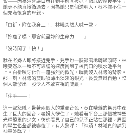
警——因為這會讓白母在動手前就被抓，徹底毀掉後半生；
她更不能直接衝過去，因為她只是個透明人，根本攔不住一
個充滿恨意的母親。
「白祈，附在我身上！」林曦突然大喊一聲。
「妳瘋了嗎？那會耗盡妳的生命力……」
「沒時間了！快！」
就在老婦人即將接近兇手、兇手也一臉鄙夷地轉過頭時，林
曦突然以一種不可思議的速度衝到了校門口的噴水池平台
上。白祈咬牙化作一道強烈的微光，瞬間沒入林曦的背影。
那一刻，林曦的雙眼噴薄出淡淡的銀光，長髮無風自動，整
個人散發出一股令人不敢直視的威嚴。
「住手——！」
這一聲怒吼，帶著兩個人的重疊音色，竟在嘈雜的祭典中產
生了巨大的回音。老婦人愣住了，她看著平台上那個被神聖
光輝籠罩的少女，彷彿看見了自己的兒子正站在那裡。周圍
的學生也全都被嚇傻了，有人驚呼：「神蹟！林曦真的請到
神靈降臨了！」