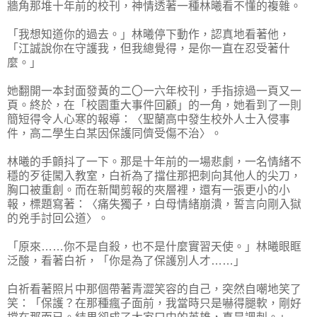
牆角那堆十年前的校刊，神情透著一種林曦看不懂的複雜。
「我想知道你的過去。」林曦停下動作，認真地看著他，
「江誠說你在守護我，但我總覺得，是你一直在忍受著什
麼。」
她翻開一本封面發黃的二〇一六年校刊，手指掠過一頁又一
頁。終於，在「校園重大事件回顧」的一角，她看到了一則
簡短得令人心寒的報導：〈聖蘭高中發生校外人士入侵事
件，高二學生白某因保護同儕受傷不治〉。
林曦的手顫抖了一下。那是十年前的一場悲劇，一名情緒不
穩的歹徒闖入教室，白祈為了擋住那把刺向其他人的尖刀，
胸口被重創。而在新聞剪報的夾層裡，還有一張更小的小
報，標題寫著：〈痛失獨子，白母情緒崩潰，誓言向剛入獄
的兇手討回公道〉。
「原來……你不是自殺，也不是什麼實習天使。」林曦眼眶
泛酸，看著白祈，「你是為了保護別人才……」
白祈看著照片中那個帶著青澀笑容的自己，突然自嘲地笑了
笑：「保護？在那種瘋子面前，我當時只是嚇得腿軟，剛好