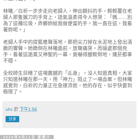
林曦／白祈一步步走向老婦人，伸出顫抖的手，輕輕覆在老
婦人那隻握刀的手背上，語氣溫柔得令人想哭：「媽……別
為了這種垃圾，弄髒妳給我做便當的手。我一直在這，我看
著妳呢。」
老婦人手中的提籃應聲落地，那把尖刀掉在水泥地上發出清
脆的響聲。她跪倒在林曦面前，放聲痛哭。而遠處那個兇
手，看著這詭異又神聖的一幕，竟嚇得腿軟倒地，連菸都拿
不穩。
全校師生目睹了這場震撼的「乩身」。沒人知道真相，大家
只知道林曦在那一天，用「神力」阻止了一場血案。但林曦
感覺到，白祈的力量正在急速流逝，他的存在，似乎快要到
極限了。
uhc
於
下午1:56
分享
2026年4月11日 星期六