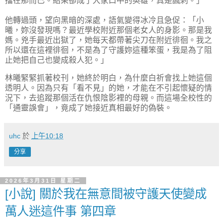
擋在那而已。結果卻成了大家口中的英雄，真是諷刺。」
他轉過頭，望向黑暗的深處，語氣變得冰冷且急促：「小
曦，妳沒發現嗎？最近學校附近那個老女人的身影。那是我
媽。兇手最近出獄了，她每天都帶著尖刀在附近徘徊。我之
所以還在這裡徘徊，不是為了守護妳這種笨蛋，我是為了阻
止她把自己也變成殺人犯。」
林曦緊緊抓著校刊，她終於明白，為什麼白祈會找上她這個
透明人。因為只有「看不見」的她，才能在不引起懷疑的情
況下，去追蹤那個活在仇恨陰影裡的母親。而這場全校性的
「通靈誤會」，竟成了她接近真相最好的偽裝。
uhc
於
上午10:18
分享
2026年3月31日 星期二
[小說] 關於我在無意間被守護天使變成
萬人迷這件事 第四章