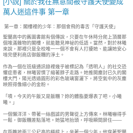
[小說] 關於我在無意間被守護天使變成
萬人迷這件事 第一章
第一章：閣樓裡的少年：那個會飛的毒舌「守護天使」
聖蘭高中的舊圖書館有個傳說，只要在午休時分爬上頂層那
個堆滿雜物的閣樓，就能聽見神祕的低語。當然，對於林曦
來說，那裡只是全校唯一一個不會有人打擾她、能讓她安心
啃完便利商店御飯糰的淨土。
作為一個在班級通訊錄裡幾乎被標記為「透明人」的社交恐
懼症患者，林曦習慣了縮著脖子走路。她推開塵封已久的閣
樓大門，陽光透過圓形的彩色玻璃窗灑下，將空氣中的灰塵
映照得像細小的金粉。
「嘖，今天的午飯又是飯糰？妳的體脂要爆表了吧，小曦
曦。」
一個懶洋洋、帶著一絲戲謔的男聲從上方傳來。林曦嚇得手
一鬆，御飯糰差點落地。她猛地抬頭，呼吸瞬間屏住——
在距離地面三公尺高的橫樑上，坐著一個少年。他穿著聖蘭