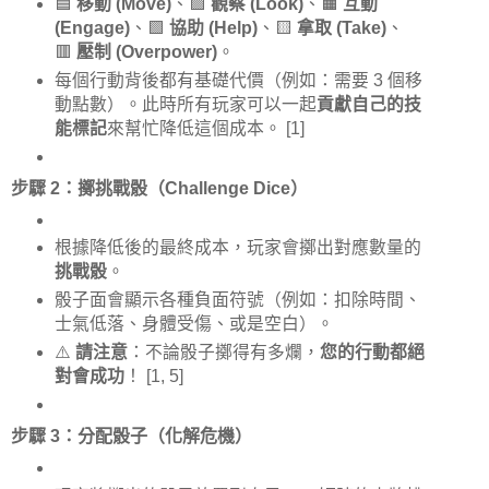
🟦
移動 (Move)
、🟪
觀察 (Look)
、🟧
互動
(Engage)
、🟩
協助 (Help)
、🟨
拿取 (Take)
、
🟥
壓制 (Overpower)
。
每個行動背後都有基礎代價（例如：需要 3 個移
動點數）。此時所有玩家可以一起
貢獻自己的技
能標記
來幫忙降低這個成本。
[1]
步驟 2：擲挑戰骰（Challenge Dice）
根據降低後的最終成本，玩家會擲出對應數量的
挑戰骰
。
骰子面會顯示各種負面符號（例如：扣除時間、
士氣低落、身體受傷、或是空白）。
⚠️
請注意
：不論骰子擲得有多爛，
您的行動都絕
對會成功
！
[1, 5]
步驟 3：分配骰子（化解危機）