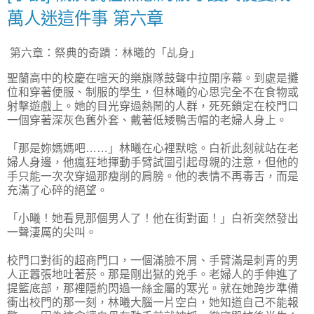
萬人迷這件事 第六章
第六章：祭典的奇蹟：林曦的「乩身」
聖蘭高中的校慶在喧天的樂旗隊鼓聲中拉開序幕。到處是攤
位和穿著便服、制服的學生，但林曦的心思完全不在食物或
射擊遊戲上。她的目光穿過熱鬧的人群，死死鎖定在校門口
一個穿著深灰色舊外套、戴著低矮鴨舌帽的老婦人身上。
「那是妳媽媽吧……」林曦在心裡默唸。白祈此刻就站在老
婦人身邊，他瘋狂地揮動手臂試圖引起母親的注意，但他的
手只能一次次穿過那瘦削的肩膀。他的表情不再毒舌，而是
充滿了心碎的絕望。
「小曦！她看見那個男人了！他在街對面！」白祈突然發出
一聲淒厲的尖叫。
校門口對街的超商門口，一個滿臉不屑、手臂滿是刺青的男
人正囂張地吐著菸。那是剛出獄的兇手。老婦人的手伸進了
提籃底部，那裡隱約閃過一絲金屬的寒光。就在她跨步準備
衝出校門的那一刻，林曦大腦一片空白，她知道自己不能報