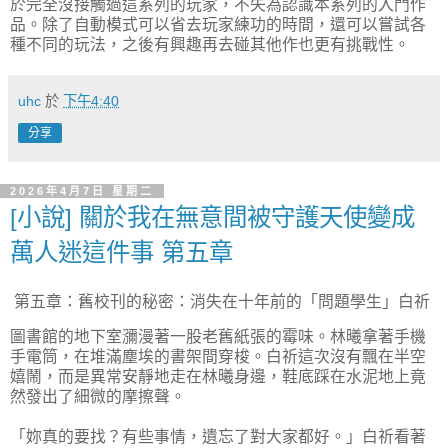
於完全沒接觸過這系列的玩家，不失為認識本系列的入門作
品。除了自動模式可以省去玩家練功的時間，還可以嘗試各
種不同的玩法，之後有興趣再去碰其他作也更有挑戰性。
uhc
於
下午4:40
分享
2026年4月7日 星期二
[小說] 關於我在無意間被守護天使變成
萬人迷這件事 第五章
第五章：舊校刊的秘密：消失在十年前的「問題學生」白祈
圖書館的地下室瀰漫著一股老舊紙張的霉味。林曦拿著手機
手電筒，在堆滿塵埃的書架間穿梭。白祈這次沒有飄在半空
嬉鬧，而是異常安靜地走在林曦身邊，鞋底踩在水泥地上竟
然發出了細微的摩擦聲。
「妳真的要找？有些事情，遺忘了對大家都好。」白祈看著