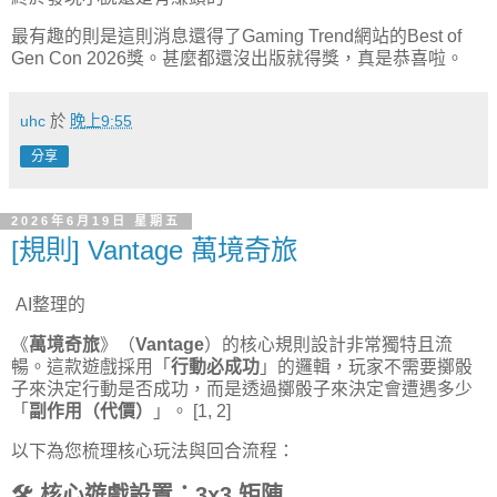
最有趣的則是這則消息還得了Gaming Trend網站的Best of
Gen Con 2026獎。甚麼都還沒出版就得獎，真是恭喜啦。
uhc
於
晚上9:55
分享
2026年6月19日 星期五
[規則] Vantage 萬境奇旅
AI整理的
《
萬境奇旅
》（
Vantage
）的核心規則設計非常獨特且流
暢。這款遊戲採用「
行動必成功
」的邏輯，玩家不需要擲骰
子來決定行動是否成功，而是透過擲骰子來決定會遭遇多少
「
副作用（代價）
」。
[1, 2]
以下為您梳理核心玩法與回合流程：
🛠️ 核心遊戲設置：3x3 矩陣