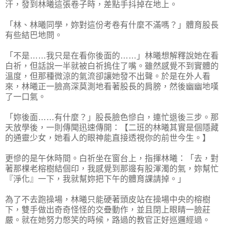
汗，發到林曦這張卷子時，差點手抖掉在地上。
「林、林曦同學，妳對這份考卷有什麼不滿嗎？」體育股長
有些結巴地問。
「不是……我只是在看你後面的……」林曦想解釋說她在看
白祈，但話說一半就被白祈摀住了嘴。雖然感覺不到實體的
溫度，但那種微涼的氣流卻讓她發不出聲。於是在外人看
來，林曦正一臉高深莫測地看著股長的肩膀，然後幽幽地嘆
了一口氣。
「妳後面……有什麼？」股長臉色慘白，連忙退後三步。那
天放學後，一則傳聞迅速傳開：【二班的林曦其實是個隱藏
的通靈少女，她看人的眼神能直接透視你的前世今生。】
更慘的是午休時間。白祈坐在窗台上，指揮林曦：「去，對
著那棵老榕樹結個印，我感覺到那邊有股渾濁的氣，妳幫忙
『淨化』一下，我就幫妳把下午的體育課請掉。」
為了不去跑操場，林曦只能硬著頭皮站在操場中央的榕樹
下，雙手做出奇奇怪怪的交疊動作，並且閉上眼睛一臉莊
嚴。就在她努力憋笑的時候，路過的教官正好巡邏經過。