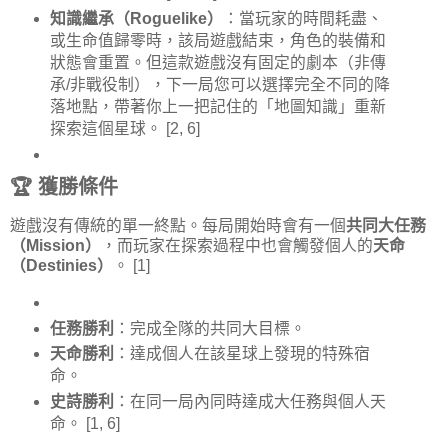
知識繼承（Roguelike）
：當玩家的時間耗盡、
或生命值歸零時，該局遊戲結束，角色的裝備和
狀態會重置。但這款遊戲沒有固定的劇本（非傳
承/非戰役制），下一局您可以選擇完全不同的降
落地點，帶著你上一把記住的「地圖知識」重新
探索這個星球。
[2, 6]
🏆 獲勝條件
遊戲沒有傳統的單一終點。每局開始時會有一個
共同大任務
（Mission）
，而玩家在探索過程中也會觸發個人的
天命
（Destinies）
。
[1]
任務勝利
：完成全隊的共同大目標。
天命勝利
：達成個人在該星球上發現的特殊宿
命。
史詩勝利
：在同一局內同時達成大任務與個人天
命。
[1, 6]