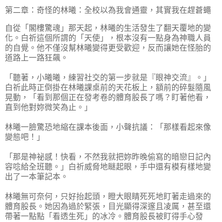
第二章：奇怪的林曦：全校以為我會通靈，其實我在趕蒼蠅
自從「閣樓驚魂」那天起，林曦的生活發生了翻天覆地的變
化。白祈這個所謂的「天使」，根本沒有一點身為神職人員
的自覺。他不僅沒幫林曦變得更受歡迎，反而讓她在怪胎的
道路上一路狂飆。
「聽著，小曦曦，練習社交的第一步就是『眼神交流』。」
白祈此時正倒掛在林曦課桌前的天花板上，額前的碎髮隨風
晃動，「看到那個正在發考卷的體育股長了嗎？盯著他看，
直到他對妳微笑為止。」
林曦一臉驚恐地縮在課本後面，小聲抗議：「那樣看起來像
變態吧！」
「那是神祕感！快看，不然我就把妳昨晚偷寫的暗戀日記內
容唸給全班聽。」白祈威脅地瞇起眼，手中還有模有樣地變
出了一本筆記本。
林曦無可奈何，只好抬起頭，瞪大眼睛死死地盯著走過來的
體育股長。她因為過於緊張，目光顯得深邃且凌厲，甚至還
帶著一點點「看透生死」的冰冷。體育股長被盯得手心發