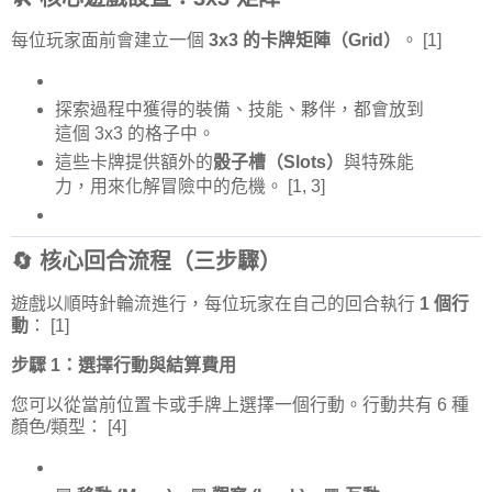
每位玩家面前會建立一個
3x3 的卡牌矩陣（Grid）
。
[1]
探索過程中獲得的裝備、技能、夥伴，都會放到
這個 3x3 的格子中。
這些卡牌提供額外的
骰子槽（Slots）
與特殊能
力，用來化解冒險中的危機。
[1, 3]
🔄 核心回合流程（三步驟）
遊戲以順時針輪流進行，每位玩家在自己的回合執行
1 個行
動
：
[1]
步驟 1：選擇行動與結算費用
您可以從當前位置卡或手牌上選擇一個行動。行動共有 6 種
顏色/類型：
[4]