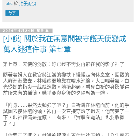
uhc
於
上午8:40
分享
2026年4月24日 星期五
[小說] 關於我在無意間被守護天使變成
萬人迷這件事 第七章
第七章：天使的消散：妳已經不需要再躲在我的影子裡了
隨著老婦人在教官與江誠的攙扶下慢慢走向休息室，圍觀的
人群漸漸散去。林曦虛弱地靠在噴水池邊，大口喘著氣，白
光從她的指尖一絲絲逸散。她抬起頭，看見白祈的身影變得
前所未有的稀薄，幾乎要與身後的夕陽融為一體。
「附身……果然太勉強了吧？」白祈蹲在林曦面前，他的手
試圖去摸林曦的頭，卻再一次直接穿透了過去。他苦笑了一
下，眼神裡滿是遺憾，「看來，『實體充電站』也要收攤
了。」
「你要走了嗎？」林曦的眼淚止不住地往下掉，「為什麼不