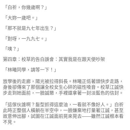
「白祈，你幾歲啊？」
「大妳一歲吧。」
「那不就是九七年出生？」
「對呀，一九九七。」
「咦？」
第四章：校草的告白誤會：其實我是在跟天使吵架
「林曦同學，請等一下！」
放學後的走廊，陽光被拉得斜長。林曦正低著頭快步走路，
身後卻傳來了那個讓全校女生心碎的磁性嗓音。校草江誠快
步走到她面前，一臉誠懇，手裡還拿著一封淡藍色的信封。
「這傢伙誰啊？髮型抓得這麼油，一看就不像好人。」白祈
此時正整個人橫躺在半空中，一臉嫌棄地打量著江誠，甚至
故意伸出腳，試圖在江誠面前晃來晃去——雖然江誠根本看
不見。