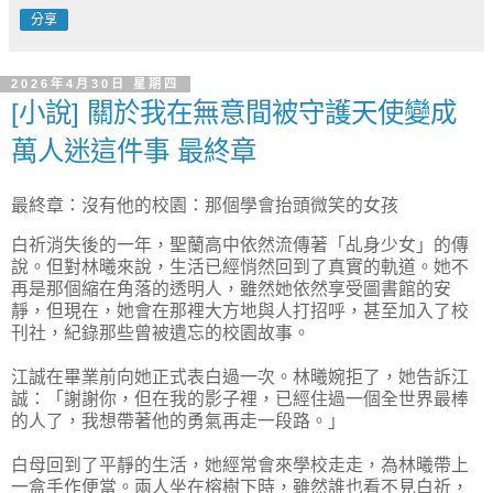
分享
2026年4月30日 星期四
[小說] 關於我在無意間被守護天使變成
萬人迷這件事 最終章
最終章：沒有他的校園：那個學會抬頭微笑的女孩
白祈消失後的一年，聖蘭高中依然流傳著「乩身少女」的傳
說。但對林曦來說，生活已經悄然回到了真實的軌道。她不
再是那個縮在角落的透明人，雖然她依然享受圖書館的安
靜，但現在，她會在那裡大方地與人打招呼，甚至加入了校
刊社，紀錄那些曾被遺忘的校園故事。
江誠在畢業前向她正式表白過一次。林曦婉拒了，她告訴江
誠：「謝謝你，但在我的影子裡，已經住過一個全世界最棒
的人了，我想帶著他的勇氣再走一段路。」
白母回到了平靜的生活，她經常會來學校走走，為林曦帶上
一盒手作便當。兩人坐在榕樹下時，雖然誰也看不見白祈，