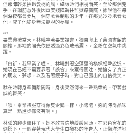
但那陣輕柔拂過髮梢的風，總讓她們相視而笑。至於那個兇
手，在鋼筋意外後因重度殘障轉往監獄療養院，據說他在每
個深夜都會夢見一個穿著舊制服的少年，在那兒冷冷地看著
他，成了他終身無法擺脫的夢魘。
***
畢業典禮當天。林曦拿著畢業證書，獨自爬上了舊圖書館的
閣樓。那裡的陽光依然透過彩色玻璃灑下，金粉在空氣中跳
躍。
「白祈，我畢業了喔。」林曦對著空蕩蕩的橫樑輕聲說道。
她現在已經不需要靠著「誤會」來獲得關注，她擁有了真正
的朋友、夢想，以及看著鏡子時，對自己露出的自信微笑。
就在她轉身準備離開時，身後突然傳來一聲熟悉的、帶著戲
謔的輕笑。
「嘖，畢業禮服穿得像隻企鵝一樣，小曦曦，妳的時尚品味
真是一點進步都沒有啊。」
林曦的腳步僵住了。她不敢置信地緩緩回頭。在彩色窗花的
倒影下，一個穿著現代大學生白襯衫的年青人，正懶洋洋地