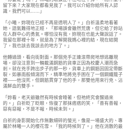
留下來？大家現在都看見我了，我可以介紹你給所有人認
識，我們可以……」
「小曦，妳現在已經不再是透明人了。」白祈溫柔地看著
她，語氣難得地正經，「那場誤會雖然荒唐，但它給了妳站
在人群中心的勇氣。哪怕沒有我，妳現在也能大聲說話了。
我留在那裡十年，就是為了解開我媽心裡的結，現在結開
了，我也該去我該去的地方了。」
他轉過頭，看向街對面。那個兇手正連滾帶爬地想逃離現
場，卻沒注意到一輛載滿鋼筋的貨車正因為校慶人潮而急
剎。就在兇手跨出步子的那一秒，貨車上的鋼筋因固定帶斷
裂，如暴雨般傾瀉而下，精準地將兇手困在了一個鋼鐵籠子
裡——他沒死，但鋼筋貫穿了他的手，那雙他用來行兇、沾
滿鮮血的雙手。
「妳看，老天爺雖然有時候會睡著，但祂終究會醒過來
的。」白祈眨了眨眼，恢復了那抹痞痞的笑，「善有善報，
惡有惡報，不是不報，時候未到。」
白祈的身影開始化作無數細碎的螢光，像是一場盛大的、專
屬於林曦一人的櫻花雪。「我的時候到了。」他在消散的最