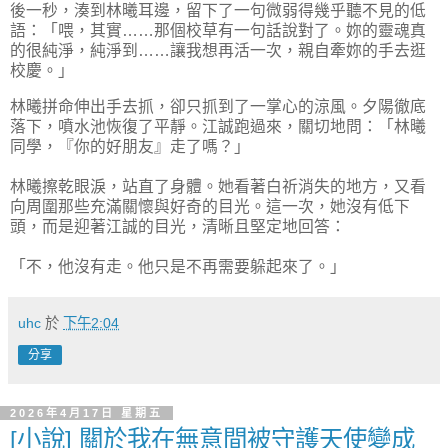
後一秒，湊到林曦耳邊，留下了一句微弱得幾乎聽不見的低
語：「喂，其實……那個校草有一句話說對了。妳的靈魂真
的很純淨，純淨到……讓我想再活一次，親自牽妳的手去逛
校慶。」
林曦拼命伸出手去抓，卻只抓到了一掌心的涼風。夕陽徹底
落下，噴水池恢復了平靜。江誠跑過來，關切地問：「林曦
同學，『你的好朋友』走了嗎？」
林曦擦乾眼淚，站直了身體。她看著白祈消失的地方，又看
向周圍那些充滿關懷與好奇的目光。這一次，她沒有低下
頭，而是迎著江誠的目光，清晰且堅定地回答：
「不，他沒有走。他只是不再需要躲起來了。」
uhc
於
下午2:04
分享
2026年4月17日 星期五
[小說] 關於我在無意間被守護天使變成