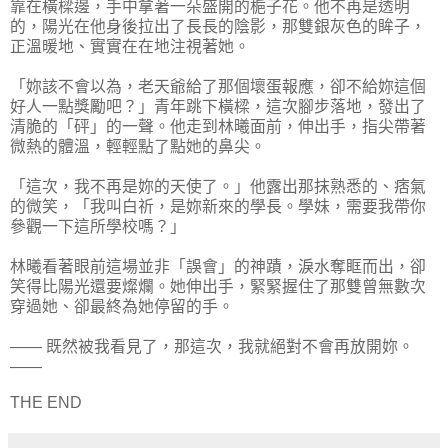
靠在橫樑邊，手中拿著一朵盛開的梔子花。他不再是透明
的，陽光在他身後拉出了長長的陰影，那雙銀灰色的眸子，
正溫暖地、實實在在地注視著她。
「妳該不會以為，老天爺給了那個壞蛋報應，卻不給妳這個
好人一點獎勵吧？」青年跳下橫樑，這次腳步落地，發出了
清脆的「砰」的一聲。他走到林曦面前，伸出手，指尖帶著
微熱的體溫，輕輕點了點她的鼻尖。
「這次，我不再是妳的天使了。」他露出那抹熟悉的、痞氣
的微笑，「我叫白祈，是妳新來的學長。學妹，需要我帶你
參觀一下這所學校嗎？」
林曦看著眼前這場並非「誤會」的神蹟，淚水奪眶而出，卻
笑得比陽光還要燦爛。她伸出手，緊緊握住了那雙曾無數次
穿過她、卻最終為她停留的手。
—— 既然被我看見了，那這次，我就絕對不會再放開妳。
——
THE END