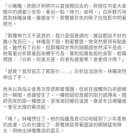
「小曦曦，妳剛才明明可以直接瞪回去的，妳現在可是大家
眼中的通靈少女耶，拿出一點『神力』來啊。」白祈輕巧地
跳到林曦身邊，盤腿坐下，那雙銀灰色的眸子在陰影中閃著
微光。
「那種神力又不是真的，我只是個普通的、連話都說不好的
膽小鬼而已。」林曦垂下頭，抱著雙膝。她突然覺得有點委
屈，雖然有了白祈，但那種與世界的隔閡感依然深不見底。
她看著白祈那看起來觸手可及、實則如霧氣般的身影，輕聲
問道：「白祈，你是天使，你會有感覺嗎？會覺得冷嗎？」
「感覺？我早就忘了那是什……」白祈話沒說完，林曦突然
伸出了手。
她本以為指尖會再次穿透那層薄霧，但就在接觸到白祈臉頰
的一瞬間，奇蹟發生了。一種微弱但真實的阻力感傳來，隨
即而來的是一種微涼、卻漸漸回暖的溫度，像是冬日裡曬過
一會兒太陽的舊信紙。
「咦？」林曦愣住了。她的指腹真真切切地碰到了少年柔軟
的皮膚。白祈也僵住了，那雙總是帶著戲謔的眼睛猛地睜
大，倒映出林曦驚訝的面孔。