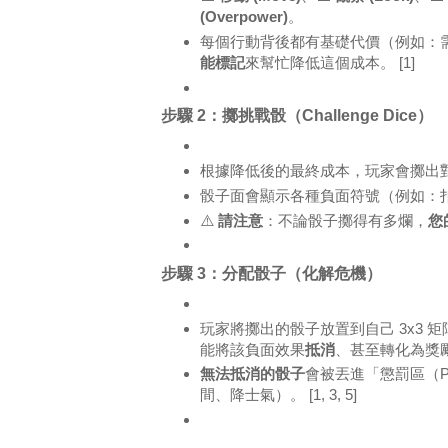
(Overpower)
。
每個行動背後都有基礎代價（例如：需
能標記
來幫忙降低這個成本。
[1]
步驟 2：擲挑戰骰（Challenge Dice）
根據降低後的最終成本，玩家會擲出
骰子面會顯示各種負面符號（例如：
⚠️
請注意
：不論骰子擲得有多爛，
您
步驟 3：分配骰子（化解危機）
玩家將擲出的骰子放置到自己 3x3
能將該負面效果
抵消
、甚至轉化為獎勵
無法抵消的骰子
會被丟進「懲罰區（Pe
間、降士氣）。
[1, 3, 5]