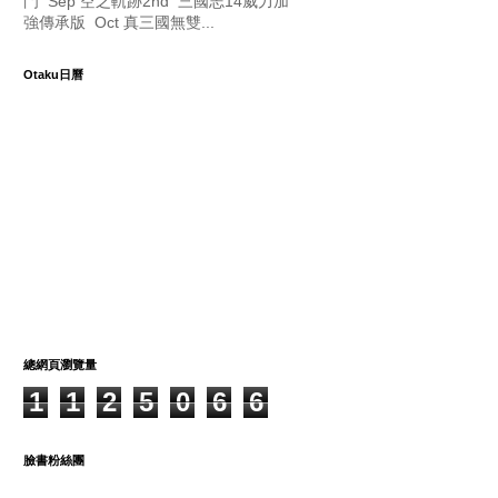
門 Sep 空之軌跡2nd 三國志14威力加
強傳承版 Oct 真三國無雙...
Otaku日曆
總網頁瀏覽量
1
1
2
5
0
6
6
臉書粉絲團