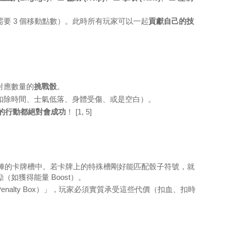
要 3 個移動點數）。此時所有玩家可以一起
貢獻自己的技
對應數量的
挑戰骰
。
扣除時間、士氣低落、身體受傷、或是空白）。
的行動都絕對會成功
！
[1, 5]
 矩陣的卡牌槽中。若卡牌上的特殊槽剛好能匹配骰子符號，就
（如獲得能量 Boost）。
nalty Box）」，玩家必須實質承受這些代價（扣血、扣時