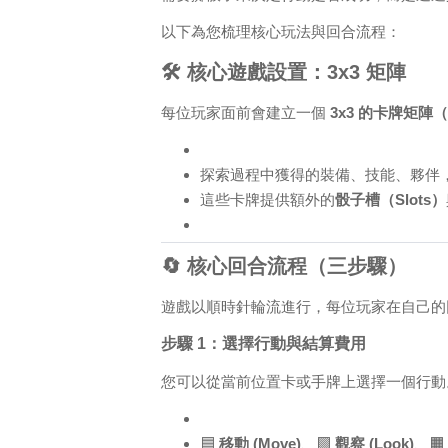
以下為您梳理核心玩法與回合流程：
🛠️ 核心遊戲設置：3x3 矩陣
每位玩家面前會建立一個
3x3 的卡牌矩陣（
探索過程中獲得的裝備、技能、夥伴，都
這些卡牌提供額外的
骰子槽（Slots）
🔄 核心回合流程（三步驟）
遊戲以順時針輪流進行，每位玩家在自己
步驟 1：選擇行動與結算費用
您可以從當前位置卡或手牌上選擇一個行動。
🟦
移動 (Move)
、🟪
觀察 (Look)
、🟧