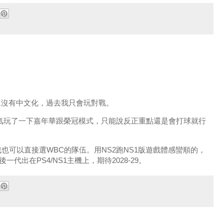
還沒有中文化，過去我只會玩對戰。
勇氣玩了一下嘉年華跟榮冠模式，只能說反正重點還是會打球就行
也可以直接選WBC的隊伍。用NS2跑NS1版遊戲體感蠻順的，
一代出在PS4/NS1主機上，期待2028-29。