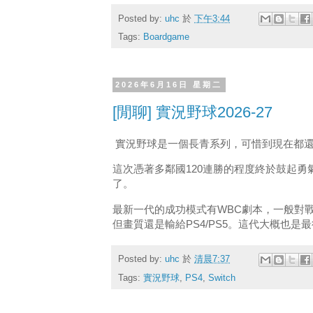
Posted by:
uhc
於
下午3:44
Tags:
Boardgame
2026年6月16日 星期二
[閒聊] 實況野球2026-27
實況野球是一個長青系列，可惜到現在都
這次憑著多鄰國120連勝的程度終於鼓起
了。
最新一代的成功模式有WBC劇本，一般對戰
但畫質還是輸給PS4/PS5。這代大概也是最後
Posted by:
uhc
於
清晨7:37
Tags:
實況野球
,
PS4
,
Switch