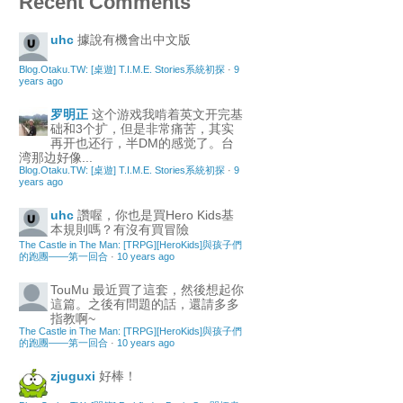
Recent Comments
uhc
據說有機會出中文版
Blog.Otaku.TW: [桌遊] T.I.M.E. Stories系統初探
·
9
years ago
罗明正
这个游戏我啃着英文开完基
础和3个扩，但是非常痛苦，其实
再开也还行，半DM的感觉了。台
湾那边好像...
Blog.Otaku.TW: [桌遊] T.I.M.E. Stories系統初探
·
9
years ago
uhc
讚喔，你也是買Hero Kids基
本規則嗎？有沒有買冒險
The Castle in The Man: [TRPG][HeroKids]與孩子們
的跑團——第一回合
·
10 years ago
TouMu
最近買了這套，然後想起你
這篇。之後有問題的話，還請多多
指教啊~
The Castle in The Man: [TRPG][HeroKids]與孩子們
的跑團——第一回合
·
10 years ago
zjuguxi
好棒！