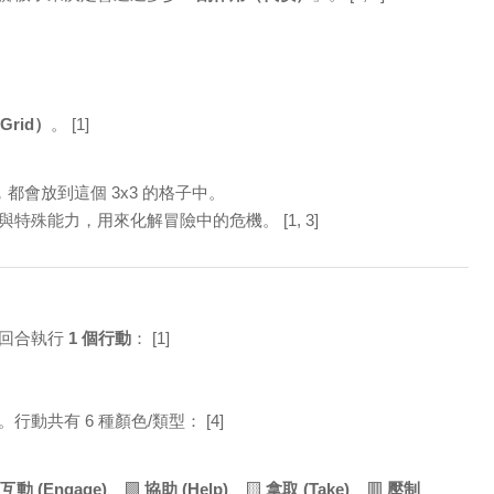
Grid）
。
[1]
會放到這個 3x3 的格子中。
與特殊能力，用來化解冒險中的危機。
[1, 3]
的回合執行
1 個行動
：
[1]
行動共有 6 種顏色/類型：
[4]
互動 (Engage)
、🟩
協助 (Help)
、🟨
拿取 (Take)
、🟥
壓制