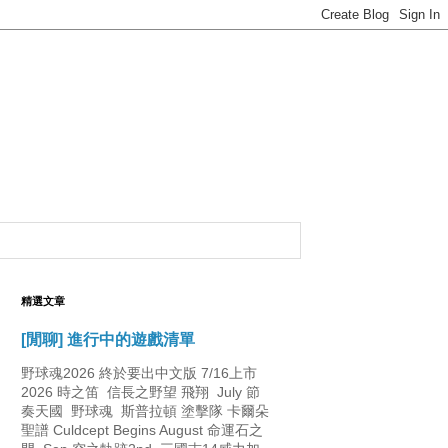
精選文章
[閒聊] 進行中的遊戲清單
野球魂2026 終於要出中文版 7/16上市
2026 時之笛 信長之野望 飛翔 July 節
奏天國 野球魂 斯普拉頓 塗擊隊 卡爾朵
聖譜 Culdcept Begins August 命運石之