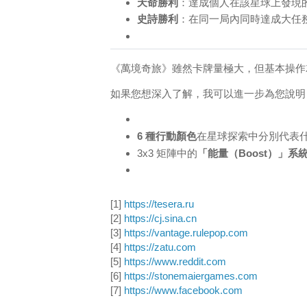
天命勝利
：達成個人在該星球上發現
史詩勝利
：在同一局內同時達成大任
《萬境奇旅》雖然卡牌量極大，但基本操作就是
如果您想深入了解，我可以進一步為您說明
6 種行動顏色
在星球探索中分別代表
3x3 矩陣中的
「能量（Boost）」系
[1]
https://tesera.ru
[2]
https://cj.sina.cn
[3]
https://vantage.rulepop.com
[4]
https://zatu.com
[5]
https://www.reddit.com
[6]
https://stonemaiergames.com
[7]
https://www.facebook.com