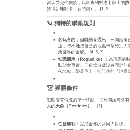
當承受完代價後，玩家查閱對應卡牌上的
故
獲得新地點卡、新裝備）。
[1, 3]
🪐 獨特的聯動規則
各玩各的，但能語音通訊
：一開始每
遠，您
不能
把自己的地點卡拿給別人
湊世界的全貌。
[4, 6, 7]
知識繼承（Roguelike）
：當玩家的
狀態會重置。但這款遊戲沒有固定的
落地點，帶著你上一把記住的「地圖
🏆 獲勝條件
遊戲沒有傳統的單一終點。每局開始時會有
人的
天命（Destinies）
。
[1]
任務勝利
：完成全隊的共同大目標。