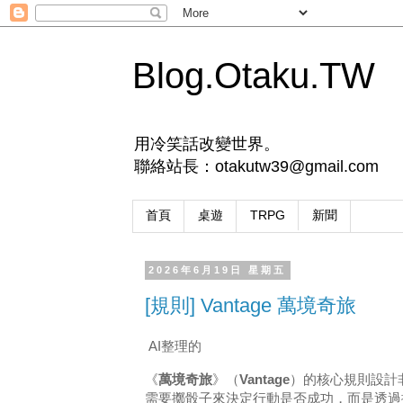
Blog.Otaku.TW
用冷笑話改變世界。
聯絡站長：otakutw39@gmail.com
首頁
桌遊
TRPG
新聞
2026年6月19日 星期五
[規則] Vantage 萬境奇旅
AI整理的
《
萬境奇旅
》（
Vantage
）的核心規則設計
需要擲骰子來決定行動是否成功，而是透過