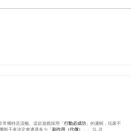
非常獨特且流暢。這款遊戲採用「
行動必成功
」的邏輯，玩家不
擲骰子來決定會遭遇多少「
副作用（代價）
」。
[1, 2]