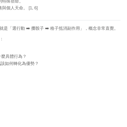
的特殊宿命。
務與個人天命。
[1, 6]
「選行動 ➡️ 擲骰子 ➡️ 格子抵消副作用」，概念非常直覺。
：
什麼具體行為？
統
該如何轉化為優勢？