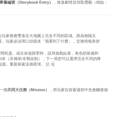
事書編號（Storybook Entry）
，推進劇情並領取獎勵（例如：
位玩家都會墜落在大地圖上完全不同的區域。因為相隔太
看。玩家必須用口頭描述「我看到了什麼」，交換情報來拼
時間耗盡、或生命值歸零時，該局遊戲結束，角色的裝備和
劇本（非傳承/非戰役制），下一局您可以選擇完全不同的降
知識」重新探索這個星球。
[2, 6]
一個
共同大任務（Mission）
，而玩家在探索過程中也會觸發個