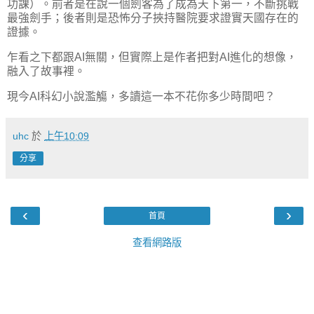
功課）。前者是在說一個劍客為了成為天下第一，不斷挑戰
最強劍手；後者則是恐怖分子挾持醫院要求證實天國存在的
證據。
乍看之下都跟AI無關，但實際上是作者把對AI進化的想像，
融入了故事裡。
現今AI科幻小說濫觴，多讀這一本不花你多少時間吧？
uhc
於
上午10:09
分享
‹
›
首頁
查看網路版