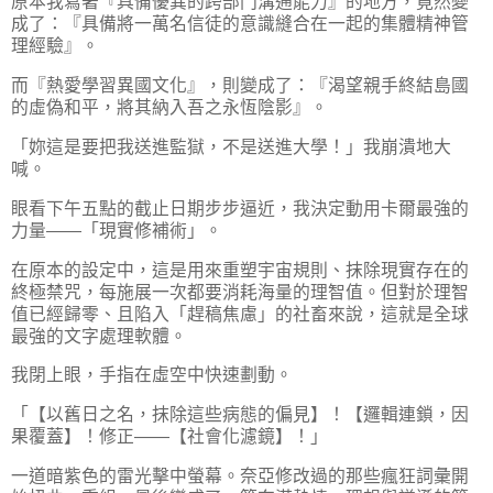
原本我寫著『具備優異的跨部門溝通能力』的地方，竟然變
成了：『具備將一萬名信徒的意識縫合在一起的集體精神管
理經驗』。
而『熱愛學習異國文化』，則變成了：『渴望親手終結島國
的虛偽和平，將其納入吾之永恆陰影』。
「妳這是要把我送進監獄，不是送進大學！」我崩潰地大
喊。
眼看下午五點的截止日期步步逼近，我決定動用卡爾最強的
力量——「現實修補術」。
在原本的設定中，這是用來重塑宇宙規則、抹除現實存在的
終極禁咒，每施展一次都要消耗海量的理智值。但對於理智
值已經歸零、且陷入「趕稿焦慮」的社畜來說，這就是全球
最強的文字處理軟體。
我閉上眼，手指在虛空中快速劃動。
「【以舊日之名，抹除這些病態的偏見】！【邏輯連鎖，因
果覆蓋】！修正——【社會化濾鏡】！」
一道暗紫色的雷光擊中螢幕。奈亞修改過的那些瘋狂詞彙開