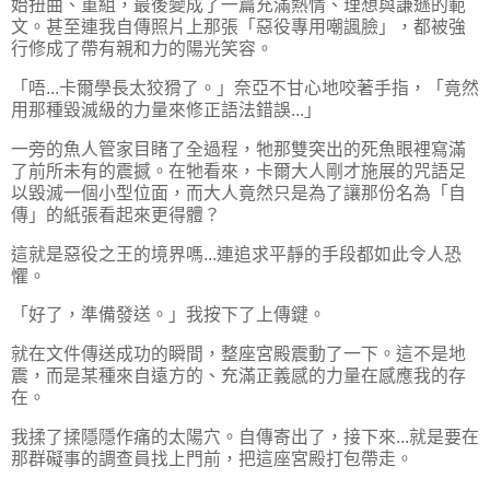
始扭曲、重組，最後變成了一篇充滿熱情、理想與謙遜的範
文。甚至連我自傳照片上那張「惡役專用嘲諷臉」，都被強
行修成了帶有親和力的陽光笑容。
「唔...卡爾學長太狡猾了。」奈亞不甘心地咬著手指，「竟然
用那種毀滅級的力量來修正語法錯誤...」
一旁的魚人管家目睹了全過程，牠那雙突出的死魚眼裡寫滿
了前所未有的震撼。在牠看來，卡爾大人剛才施展的咒語足
以毀滅一個小型位面，而大人竟然只是為了讓那份名為「自
傳」的紙張看起來更得體？
這就是惡役之王的境界嗎...連追求平靜的手段都如此令人恐
懼。
「好了，準備發送。」我按下了上傳鍵。
就在文件傳送成功的瞬間，整座宮殿震動了一下。這不是地
震，而是某種來自遠方的、充滿正義感的力量在感應我的存
在。
我揉了揉隱隱作痛的太陽穴。自傳寄出了，接下來...就是要在
那群礙事的調查員找上門前，把這座宮殿打包帶走。