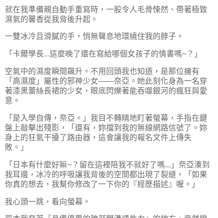
就在我準備親自動手重寫時，一股令人毛骨悚然、帶著極致
濕氣的馨香從我背後升起。
一雙冰冷且滑膩的手，悄無聲息地環繞住我的脖子。
「卡爾學長...這麼晚了還在寫給哪個女孩子的情書嗎~？」
空氣中的濕度瞬間飆升。不用回頭我也知道，是那位擁有
「高濕度」屬性的邪神少女——奈亞。她此刻化身為一名穿
著漆黑蕾絲長裙的少女，眼底閃爍著能吞噬銀河的瘋狂與愛
意。
「是入學自傳，奈亞。」我目不轉睛地盯著螢幕，手指在鍵
盤上敲擊出殘影，「還有，妳擋到我的無線網路信號了。妳
身上的狂氣干擾了路由器，這會讓我的報名文件上傳失
敗。」
「日本有什麼好嘛~？留在這裡陪我不就好了嗎...」奈亞湊到
我耳邊，冰冷的呼吸讓我背後的空間都出現了裂縫，「如果
你真的想去，我幫你修改了一下你的『經歷描述』喔。」
我心頭一跳，看向螢幕。