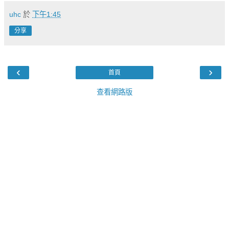
uhc
於
下午1:45
分享
‹
›
首頁
查看網路版