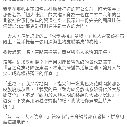
我坐在那張由不知名古神肋骨打造的辦公桌前，盯著螢幕上
那份名為「個人陳述」的文檔。身為一個在二零二六年的台
北被社會毒打多年的資深社畜，我深知一份完美的簡歷比任
何禁忌咒語都更能打開通往新世界的大門。
「大人，這是您要的...『求學動機』草稿。」魚人管家跪在石
磚上，雙手托著一張用深海生物皮膜製成的卷軸。
我接過來一瞧，差點當場讓這間宮殿陷入永恆的崩潰。
這哪裡是求學動機？上面用閃爍著螢光綠的墨水寫滿了：
『吾之意志乃降臨東瀛，將東京灣變為活祭之池，讓凡人的
尖叫成為櫻花落下的伴奏...』
「重寫。」我冷冷地開口，指尖的一道紫色火花瞬間將那張
皮膜燒成灰燼，「我要的是『致力於分散式系統優化與大數
據安全』，不是『致力於人類文明的終結與大數據屠殺』。
還有，下次再用這種會蠕動的紙，我就把你煮成紅燒魚
塊。」
「是...是！大人饒命！」管家嚇得全身鱗片都在發抖，拼命用
頭撞擊地面。