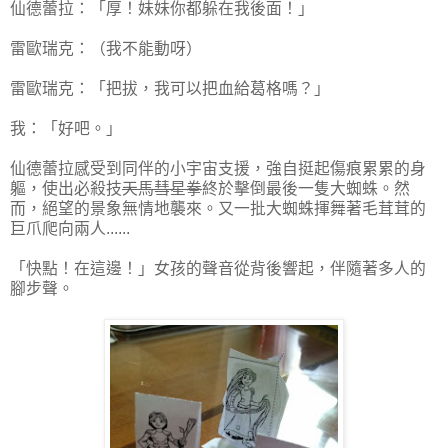
仙德蕾拉：「厚！妹妹你都躲在我後面！」
雷歐瑞克：（我不能動呀）
雷歐瑞克：「把拔，我可以把血給葛格嗎？」
我：「好吧。」
仙德蕾拉感受到同伴的小宇宙支援，強自挺起傷痕累累的身
軀，使出必殺技
天馬彗星拳
終於擊倒最後一隻大蜘蛛。然
而，絕望的景象無情地襲來。又一批大蜘蛛揮舞著毛茸茸的
巨爪爬向兩人......
「快點！在這邊！」女孩的聲音從背後響起，伴隨著多人的
腳步聲。