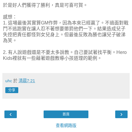
於是好人們獲得了勝利，真是可喜可賀。
感想：
1. 這場最後其實算GM作弊，因為本來已經贏了。不過面對戰
鬥不逃跑實在讓人忍不著想要懲罰他們一下。結果造成兒子
失控把責任都怪到女兒身上。但最後反敗為勝也讓兒子破涕
為笑。
2. 有人說遊戲還是不要太多說教。自己要試著找平衡。Hero
Kids裡就有一些藉著遊戲教導小孩道理的範例。
uhc
於
清晨7:21
分享
‹
›
首頁
查看網路版