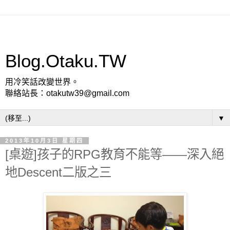
Blog.Otaku.TW
用冷笑話改變世界。
聯絡站長：otakutw39@gmail.com
▼
2013年10月3日 星期四
[桌遊]孩子的RPG教育不能等——深入絕
地Descent二版之三