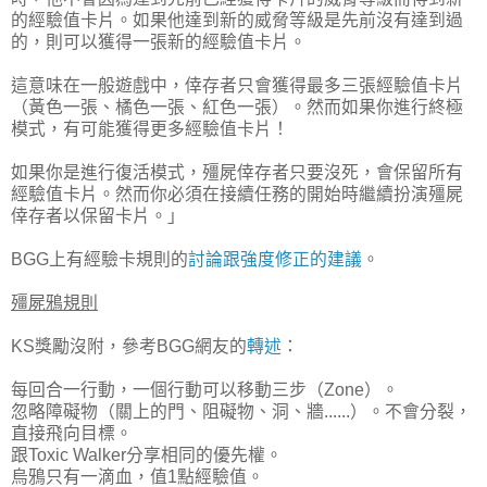
的經驗值卡片。如果他達到新的威脅等級是先前沒有達到過
的，則可以獲得一張新的經驗值卡片。
這意味在一般遊戲中，倖存者只會獲得最多三張經驗值卡片
（黃色一張、橘色一張、紅色一張）。然而如果你進行終極
模式，有可能獲得更多經驗值卡片！
如果你是進行復活模式，殭屍倖存者只要沒死，會保留所有
經驗值卡片。然而你必須在接續任務的開始時繼續扮演殭屍
倖存者以保留卡片。」
BGG上有經驗卡規則的
討論跟強度修正的建議
。
殭屍鴉規則
KS獎勵沒附，參考BGG網友的
轉述
：
每回合一行動，一個行動可以移動三步（Zone）。
忽略障礙物（關上的門、阻礙物、洞、牆......）。不會分裂，
直接飛向目標。
跟Toxic Walker分享相同的優先權。
烏鴉只有一滴血，值1點經驗值。