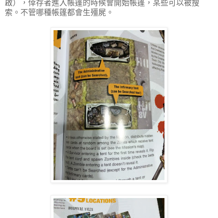
啟），倖存者進入帳篷的時候會開始帳篷，某些可以被搜
索。不管哪種帳篷都會生殭屍。