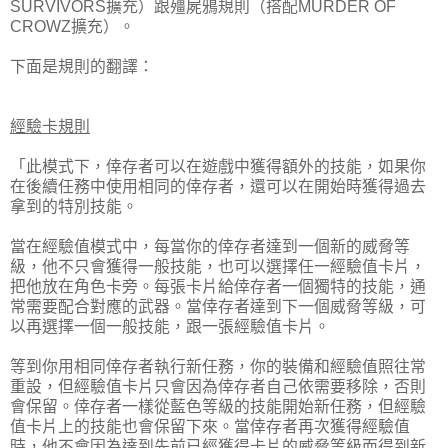
SURVIVORS擴充）跟殭屍鴉規則（搭配MURDER OF
CROWZ擴充）。
下面是規則的翻譯：
經驗卡規則
「此模式下，倖存者可以在遊戲中獲得額外的技能，如果你
在後續任務中使用相同的倖存者，還可以在開始時獲得過去
拿到的特別技能。
當在經驗值模式中，每當你的倖存者達到一個新的威脅等
級，他不只會獲得一般技能，也可以選擇任一經驗值卡片，
把他放在角色卡旁。每張卡片給倖存者一個獨特的技能，通
常需要配合對應的武器。當倖存者達到下一個威脅等級，可
以再選擇一個一般技能，跟一張經驗值卡片。
等到你用相同倖存者執行新任務，你的裝備和經驗值照往常
重設，但經驗值卡片只會因為倖存者自己依需要移除，否則
會保留。倖存者一樣從藍色等級的技能開始新任務，但經驗
值卡片上的技能也會保留下來。當倖存者再次獲得經驗值
時，他不會因為達到先前已經獲得卡片的威脅等級而得到新