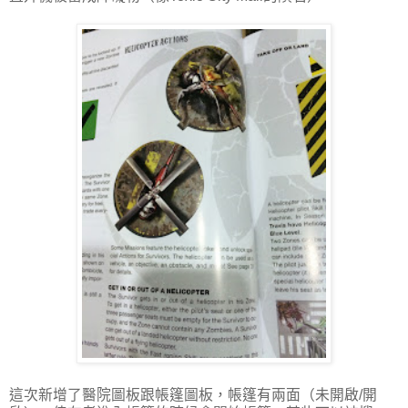
這次新增了醫院圖板跟帳篷圖板，帳篷有兩面（未開啟/開