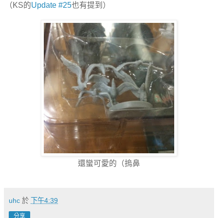
（KS的
Update #25
也有提到）
還蠻可愛的（摀鼻
uhc
於
下午4:39
分享