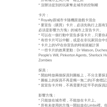
* 沒辦法從別的玩家奪走城市的控制權
卡片：
* Royalty跟城市卡隨機跟遊戲卡混合
* 要宣告（購買）卡片，必須先執行上面
必須是影響力方塊）的城市上宣告卡片。
* 可以在一個行動中宣告多張卡片，只要
* 有些卡片可以中斷，或是在非玩家回合中
* 卡片上的VP在你宣告的時候就被計算
* 一些卡片的效果更動：Dr Watson, Duchess D'Uzes
People's Will, Pinkerton Agents, Sherlock 
Zombies
探員：
* 開始時放兩個探員到圖板上，不分主要探
* 圖板上的探員不再是獨一無二的(不會標記
* 當宣告卡片時，不再需要判定平手的探員
影響方塊：
* 只能放在城市裡，不能放在卡片上。
* 所有未使用的方塊一開始放在Limbo