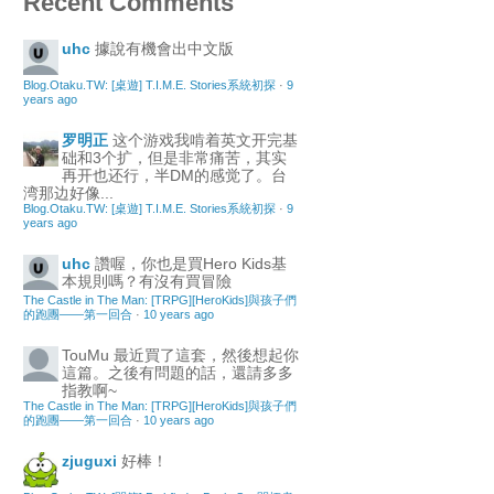
Recent Comments
uhc
據說有機會出中文版
Blog.Otaku.TW: [桌遊] T.I.M.E. Stories系統初探
·
9
years ago
罗明正
这个游戏我啃着英文开完基
础和3个扩，但是非常痛苦，其实
再开也还行，半DM的感觉了。台
湾那边好像...
Blog.Otaku.TW: [桌遊] T.I.M.E. Stories系統初探
·
9
years ago
uhc
讚喔，你也是買Hero Kids基
本規則嗎？有沒有買冒險
The Castle in The Man: [TRPG][HeroKids]與孩子們
的跑團——第一回合
·
10 years ago
TouMu
最近買了這套，然後想起你
這篇。之後有問題的話，還請多多
指教啊~
The Castle in The Man: [TRPG][HeroKids]與孩子們
的跑團——第一回合
·
10 years ago
zjuguxi
好棒！