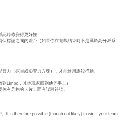
派記錄條變得更好懂
錄兩個標誌之間的差距（如果你在遊戲結束時不是屬於高分派系
的影響力（探員或影響力方塊），才能使用謀殺行動。
到Limbo，其他玩家回到他們手上）
只要你有足夠的卡片上面有謀殺符號。
re possible (though not likely) to win if your team