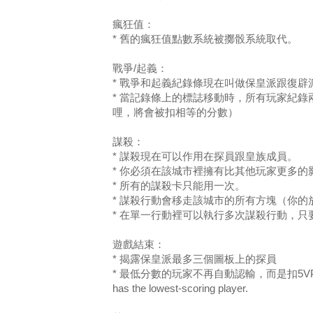
瘋狂值：
* 舊的瘋狂值點數系統被擲骰系統取代。
戰爭/起義：
* 戰爭和起義紀錄條現在叫做保皇派跟復辟
* 當記錄條上的標誌移動時，所有玩家紀
哩，將會被扣相等的分數）
謀殺：
* 謀殺現在可以作用在探員跟皇族成員。
* 你必須在該城市裡擁有比其他玩家更多
* 所有的謀殺卡只能用一次。
* 謀殺行動會移走該城市的所有方塊（你的放
* 在單一行動裡可以執行多次謀殺行動，
遊戲結束：
* 揭露保皇派最多三個圖板上的探員
* 最低分數的玩家不再自動認輸，而是扣5VP。It is therefo
has the lowest-scoring player.