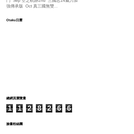
門 Sep 空之軌跡2nd 三國志14威力加
強傳承版 Oct 真三國無雙...
Otaku日曆
總網頁瀏覽量
1
1
2
8
2
6
6
臉書粉絲團