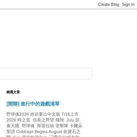
精選文章
[閒聊] 進行中的遊戲清單
野球魂2026 終於要出中文版 7/16上市
2026 時之笛 信長之野望 飛翔 July 節
奏天國 野球魂 斯普拉頓 塗擊隊 卡爾朵
聖譜 Culdcept Begins August 命運石之