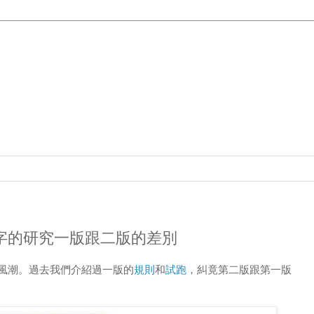
rald 綠字的研究一版跟二版的差別
的風潮。過去我們介紹過一版的
規則
和
試跑
，糾竟第二版跟第一版