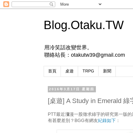
Blog.Otaku.TW
用冷笑話改變世界。
聯絡站長：otakutw39@gmail.com
首頁
桌遊
TRPG
新聞
2016年3月17日 星期四
[桌遊] A Study in Eme
PTT最近瀰漫一股徵求綠字的研究第一版
有甚麼差別？BGG有網友
紀錄如下
：