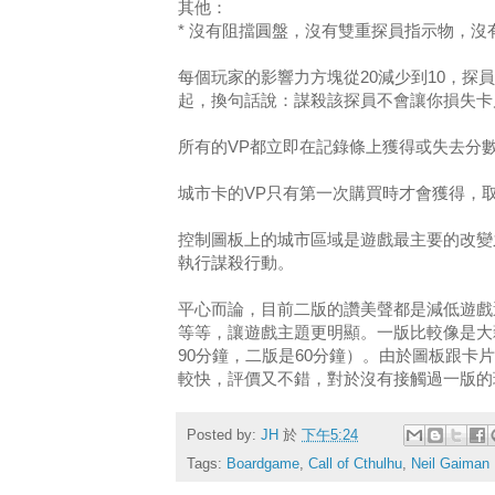
其他：
* 沒有阻擋圓盤，沒有雙重探員指示物，
每個玩家的影響力方塊從20減少到10，探
起，換句話說：謀殺該探員不會讓你損失卡
所有的VP都立即在記錄條上獲得或失去分
城市卡的VP只有第一次購買時才會獲得，
控制圖板上的城市區域是遊戲最主要的改變
執行謀殺行動。
平心而論，目前二版的讚美聲都是減低遊戲
等等，讓遊戲主題更明顯。一版比較像是大
90分鐘，二版是60分鐘）。由於圖板跟
較快，評價又不錯，對於沒有接觸過一版的
Posted by:
JH
於
下午5:24
Tags:
Boardgame
,
Call of Cthulhu
,
Neil Gaiman