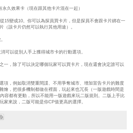
沒有永久效果卡（現在跟其他卡片混在一起）
員從15變成10。你可以為探員買卡片，但是探員不會跟卡片綁在一
片（該卡片仍然可以執行其他用途）。
數。
取消可以從別人手上獲得城市卡的行動選項。
之一，除了可以決定哪個玩家可以買卡片，現在還會決定誰可以
選項，例如取消雙重間諜、不用爭奪城市、增加宣告卡片的難度
雜燴，把很多機制都做在裡面，玩起來也冗長（一版遊戲時間是
卡片內容都有更動，所以不能用一版遊戲來玩二版規則。二版上手比
玩家來說，二版可能是你CP值更高的選擇。