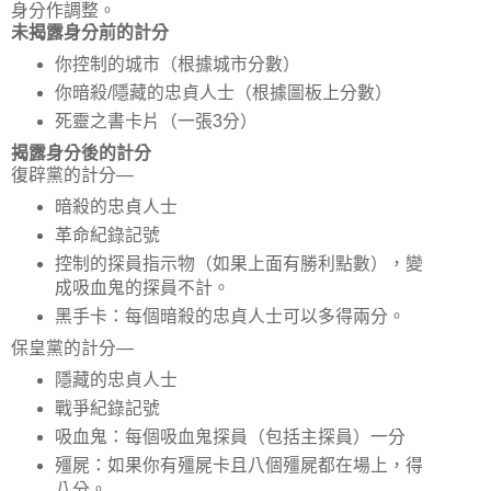
身分作調整。
未揭露身分前的計分
你控制的城市（根據城市分數）
你暗殺/隱藏的忠貞人士（根據圖板上分數）
死靈之書卡片（一張3分）
揭露身分後的計分
復辟黨的計分—
暗殺的忠貞人士
革命紀錄記號
控制的探員指示物（如果上面有勝利點數），變
成吸血鬼的探員不計。
黑手卡：每個暗殺的忠貞人士可以多得兩分。
保皇黨的計分—
隱藏的忠貞人士
戰爭紀錄記號
吸血鬼：每個吸血鬼探員（包括主探員）一分
殭屍：如果你有殭屍卡且八個殭屍都在場上，得
八分。