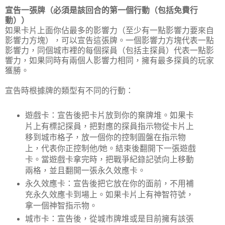
宣告一張牌（必須是該回合的第一個行動（包括免費行
動））
如果卡片上面你佔最多的影響力（至少有一點影響力要來自
影響力方塊），可以宣告這張牌。一個影響力方塊代表一點
影響力，同個城市裡的每個探員（包括主探員）代表一點影
響力，如果同時有兩個人影響力相同，擁有最多探員的玩家
獲勝。
宣告時根據牌的類型有不同的行動：
遊戲卡：宣告後把卡片放到你的棄牌堆。如果卡
片上有標記探員，把對應的探員指示物從卡片上
移到城市格子，放一個你的控制圓盤在指示物
上，代表你正控制他/她。結束後翻開下一張遊戲
卡。當遊戲卡拿完時，把戰爭紀錄記號向上移動
兩格，並且翻開一張永久效應卡。
永久效應卡：宣告後把它放在你的面前，不用補
充永久效應卡到場上。如果卡片上有神智符號，
拿一個神智指示物。
城市卡：宣告後，從城市牌堆或是目前擁有該張