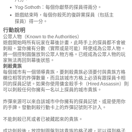
Yog-Sothoth：每個你獻祭的探員得兩分。
遊戲結束時，每個你殺死的復辟黨探員（包括主
探員）得一分。
行動說明
公眾人物（Known to the Authorities）
遊戲開始時所有玩家在幕後計畫，此時手上的探員都不會被
刺殺。當你擁有分數（實際或是可能）時便成為公眾人物。
將一個控制圓盤放到公眾人物方格。已經成為公眾人物的玩
家無法再回到幕後狀態。
刺殺貴族
每個城市有一個領導貴族，要刺殺貴族必須要付與貴族方格
欄位相等的炸彈數量，而且該城市方格上必須有跟探員卡相
同的探員記號。如果你使用傭金殺手卡（Hired Assassin）則
可以刺殺任何你擁有一名以上探員的城市貴族。
炸彈來源可以來自該城市中你擁有的探員記號、或是使用你
的手牌。發動刺殺行動卡上的炸彈記號則不計入。
不能刺殺已死或者已被藏起來的貴族。
成功刺殺後，放控制圓盤到該貴族的格子裡，可以得到格子