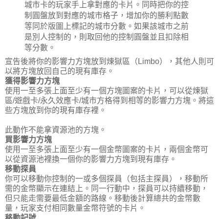
城市卡的玩家手上拿對應的卡片。同時把你的控
制圓盤放到對應的城市格子，增加你的勝利點數
等同於版圖上標記的城市分數。如果該城市之前
是別人控制的，則取回他的控制圓盤並且扣除相
等分數。
宣告後將你的影響力方塊放到煉獄區（Limbo），其他人則可
以將方塊放回自己的現有庫存。
獲得影響力方塊
使用一至多張上面至少有一個方塊圖案的卡片，可以從煉獄
區/遊戲卡/永久效應卡/城市方格得到相等的影響力方塊。將這
些方塊放到你的現有庫存裡。
此動作不能拿資源池的方塊。
買影響力方塊
使用一至多張上面至少有一個金幣圖案的卡片，兩個金幣可
以從資源池裡換一個你的影響力方塊到現有庫存。
移動探員
你可以移動你控制的一或多個探員（包括主探員），移動所
需的金幣顯示在連結上。同一行動中，探員可以持續移動，
但只能走需要最低金額的路線。移動後計算總共的金幣數
量，玩家支付相同數量金幣符號的卡片。
移動記號