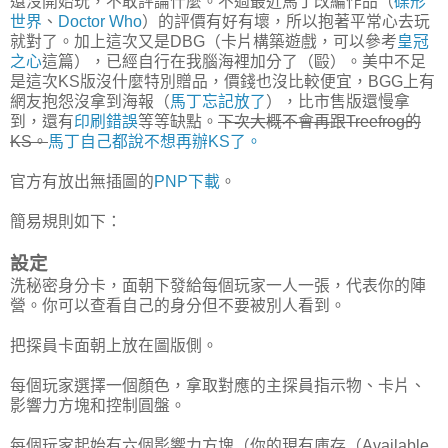
還沒開始玩，不敢評論什麼。不過最近馬丁改編作品（
碟形
世界
、
Doctor Who
）的評價有好有壞，所以抱著平常心去玩
就對了。加上這次又是DBG（卡片構築遊戲，可以參考
皇冠
之心
這篇），已經自行在我腦海裡加分了（毆）。美中不足
是這次KS版沒什麼特別贈品，價錢也沒比較便宜，BGG上有
網友抱怨沒拿到海報（
馬丁忘記放了
），比市售版還慢拿
到，還有
印刷錯誤
等等缺點。
下次大概不會再跟Treefrog的
KS。
馬丁自己都說不想再辦KS了。
官方有放出無插圖的
PNP下載
。
簡易規則如下：
設定
洗秘密身分卡，面朝下發給每個玩家一人一張，代表你的陣
營。你可以查看自己的身分但不要被別人看到。
把探員卡面朝上放在圖版側。
每個玩家選擇一個顏色，拿取對應的主探員指示物、卡片、
影響力方塊和控制圓盤。
每個玩家起始有六個影響力方塊（你的現有庫存（Available