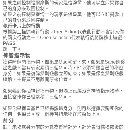
如果之前控制福爾摩斯的玩家是復辟黨，他可以立即揭露自
己的身分來取回控制。
如果之前控制莫提博士的玩家是保皇黨，他可以立即揭露自
己的身分來取回控制。
執行卡片上的行動
根據牌上描述執行行動。Free Action代表此行動不會計入你
的兩次行動之一。One use action代表執行後將牌移出遊戲。
PASS
跳一下。
神智指示物
獲得時翻開指示物，如果是Mad就留下來，如果是Sane則移
出遊戲。當有玩家累積三個Mad時，他必須揭露自己的秘密
身分。如果是復辟黨則遊戲立即結束；如果是保皇黨則遊戲
繼續，主探員不用離開原來位置。
如果輪到你抽神智指示物，但場上已經沒有神智指示物時，
直接當作你已經累積了三個Mad。
如果你是保皇黨且已經揭露過身分，則可以選擇要賜死你的
任何一名探員。放一個神智指示物在該探員上。
計分
註：未揭露身分前的分數為暫時計分，計分會根據揭露後的