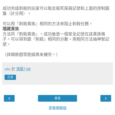
成功完成刺殺的玩家可以取走殺死探員記號和上面的控制圓
盤（計分用）。
可以用『刺殺貴族』相同的方法來阻止刺殺任務。
隱藏貴族
方法同『刺殺貴族』。成功後放一個安全記號在該貴族格
子。可以得到跟『刺殺』相同的分數。用相同方法抽神智記
號。
（詳細遊戲等跑過再來補完。）
uhc
於
清晨7:08
分享
‹
›
首頁
查看網路版