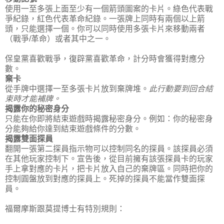
使用一至多張上面至少有一個箭頭圖案的卡片。綠色代表戰
爭紀錄，紅色代表革命紀錄。一張牌上同時有兩個以上箭
頭，只能選擇一個。你可以同時使用多張卡片來移動兩者
（戰爭/革命）或者其中之一。
保皇黨喜歡戰爭，復辟黨喜歡革命，計分時會獲得對應分
數。
棄卡
從手牌中選擇一至多張卡片放到棄牌堆。
此行動要到回合結
束時才能補牌。
揭露你的秘密身分
只能在你即將結束遊戲時揭露秘密身分。例如：你的秘密身
分能夠給你達到結束遊戲條件的分數。
揭露雙面探員
翻開一張第二探員指示物可以控制同名的探員。該探員必須
在其他玩家控制下。宣告後，從目前擁有該張探員卡的玩家
手上拿對應的卡片，把卡片放入自己的棄牌區。同時把你的
控制圓盤放到對應的探員上。死掉的探員不能當作雙面探
員。
福爾摩斯跟莫提博士有特別規則：