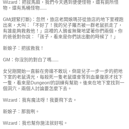
Wizard：把拔馬麻，我們今天遇到便便怪物，還有廁所怪
物，還有馬桶怪物......
GM(趕緊打斷)：忽然，旅店老闆娘瑪芬從旅店的地下室裡跑
出來，大叫：「不好了！我的兒子羅杰被一群老鼠抓走了，
有誰能夠救救他！」店裡的人鴉雀無聲地望著你們兩個，你
的爸爸對你說：「孩子，看來是你們該出動的時候了！」
新娘子：把拔救我！
GM：你沒別的對白了嗎......
女兒剛開始一直躲在旁邊不敢玩，倒是兒子一步一步的把地
下室的老鼠清光，每殺死一隻老鼠還會等到血量復原才找下
一隻，看來是Dungeon!的訓練有幫助。後來在地下室找到一
個洞穴，兩個人討論要怎麼下去。
Wizard：我有魔法呀！我要飛下去。
新娘子：那我咧。
Wizard：我也幫你施法就好啦。