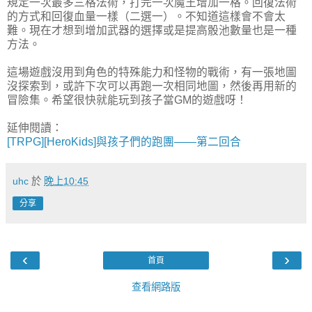
規定一次最多三格法術，打完一次魔王增加一格。回復法術
的方式和回復血量一樣（二選一）。不知道這樣會不會太
難。現在才想到增加武器的選擇或是提高骰池數量也是一種
方法。
這場遊戲沒用到角色的特殊能力和怪物的戰術，有一張地圖
沒探索到，或許下次可以再跑一次相同地圖，然後再用新的
冒險集。希望很快就能玩到孩子當GM的遊戲呀！
延伸閱讀：
[TRPG][HeroKids]與孩子們的跑團——第二回合
uhc
於
晚上10:45
分享
‹
›
首頁
查看網路版