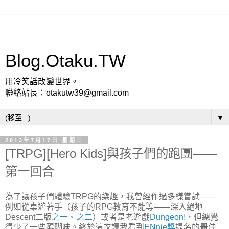
Blog.Otaku.TW
用冷笑話改變世界。
聯絡站長：otakutw39@gmail.com
▼
2013年7月17日 星期三
[TRPG][Hero Kids]與孩子們的跑團——
第一回合
為了讓孩子們體驗TRPG的樂趣，我曾經作過多樣嘗試——
例如從桌遊著手（孩子的RPG教育不能等——深入絕地
Descent二版
之一
、
之二
）或者是老遊戲
Dungeon!
，但總覺
得少了一些醍醐味。終於這次讓我看到
ENnie獎
提名的最佳