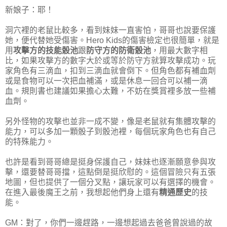
新娘子：耶！
洞穴裡的老鼠比較多，看到妹妹一直害怕，哥哥也說要保護
她，便代替她受傷害。Hero Kids的傷害檢定也很簡單，就是
用
攻擊方的技能骰池
跟
防守方的防衛骰池
，用最大數字相
比，如果攻擊方的數字大於或等於防守方就算攻擊成功。玩
家角色有三滴血，扣到三滴血就會倒下。但角色都有補血劑
或是食物可以一次把血補滿，或是休息一回合可以補一滴
血。規則書也建議如果擔心太難，不妨在獎賞裡多放一些補
血劑。
另外怪物的攻擊也並非一成不變，像是老鼠就有集體攻擊的
能力，可以多加一顆骰子到骰池裡，每個玩家角色也有自己
的特殊能力。
也許是看到哥哥總是挺身保護自己，妹妹也逐漸願意參與攻
擊，還要替哥哥擋，這點倒是挺欣慰的。這個冒險只有五張
地圖，但也提供了一個分叉點，讓玩家可以有選擇的機會。
在進入最後魔王之前，我想起他們身上還有
精通歷史
的技
能。
GM：對了，你們一邊趕路，一邊想起過去爸爸曾說過的故