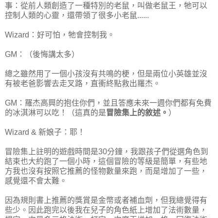
事：從前人類創造了一種特別的老鼠，叫做老鼠王，牠可以
控制人類的心靈，還帶領了很多小老鼠......
Wizard：好可怕，牠會控制我。
GM：（後悔講太多）
總之雖然用了一個小孩沒有共鳴的梗，但是兩位小英雄並沒
有被老爸影響去走叉路，直衝終點救出羅杰。
GM：羅杰高興的抱住你們，並且答應未來一週你們都有免費
的冰淇淋可以吃！（這真的是
冒險集上的敘述。
）
Wizard & 新娘子：耶！
冒險集上註明的遊戲時間是30分鐘，我跟孩子們從選角色到
結束也大約跑了一個小時，這個冒險的等級是簡單，有些地
方我也沒有按照它推薦的怪物數量來跑，而是增加了一些，
感覺還不會太難。
因為規則書上推薦的獎賞是金幣或者補血劑，但我總覺得有
些少。因此跑完以後我在兒子的角色紙上增加了法術數量，