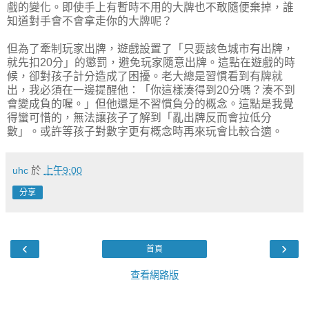
戲的變化。即使手上有暫時不用的大牌也不敢隨便棄掉，誰
知道對手會不會拿走你的大牌呢？
但為了牽制玩家出牌，遊戲設置了「只要該色城市有出牌，
就先扣20分」的懲罰，避免玩家隨意出牌。這點在遊戲的時
候，卻對孩子計分造成了困擾。老大總是習慣看到有牌就
出，我必須在一邊提醒他：「你這樣湊得到20分嗎？湊不到
會變成負的喔。」但他還是不習慣負分的概念。這點是我覺
得蠻可惜的，無法讓孩子了解到「亂出牌反而會拉低分
數」。或許等孩子對數字更有概念時再來玩會比較合適。
uhc
於
上午9:00
分享
‹
›
首頁
查看網路版