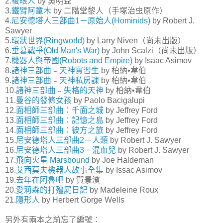
2.
複眼人
by 吳明益
3.
鐵臂阿童木
by 二階堂黎人（手塚治虫原作）
4.
尼安德塔人三部曲1－原始人(Hominids)
by Robert J.
Sawyer
5.
環狀世界(Ringworld)
by Larry Niven（尚未出版）
6.
垂暮戰爭(Old Man's War)
by John Scalzi（尚未出版）
7.
機器人與帝國(Robots and Empire)
by Isaac Asimov
8.
諸神三部曲﹣天神實習生
by 柏納•韋伯
9.
諸神三部曲﹣天神私房課
by 柏納•韋伯
10.
諸神三部曲﹣失格的天神
by 柏納•韋伯
11.
曼谷的發條女孩
by Paolo Bacigalupi
12.
面相師三部曲：千面之城
by Jeffrey Ford
13.
面相師三部曲：記憶之島
by Jeffrey Ford
14.
面相師三部曲：彼方之旅
by Jeffrey Ford
15.
尼安德塔人三部曲2－人類
by Robert J. Sawyer
16.
尼安德塔人三部曲3－混血兒
by Robert J. Sawyer
17.
飛向火星 Marsbound
by Joe Haldeman
18.
艾西莫夫機器人故事全集
by Issac Asimov
19.
去年在阿魯吧
by 賀景濱
20.
愛莉森的打殭屍日記
by Madeleine Roux
21.
隱形人
by Herbert Gorge Wells
另外有兩本之前忘了編號：