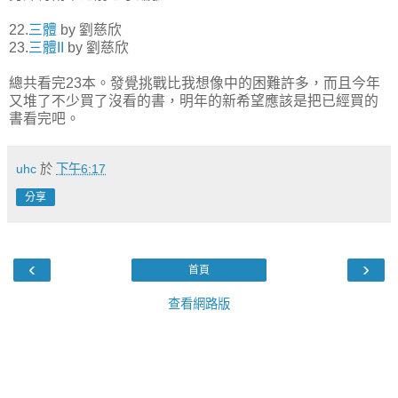
22.
三體
by 劉慈欣
23.
三體II
by 劉慈欣
總共看完23本。發覺挑戰比我想像中的困難許多，而且今年
又堆了不少買了沒看的書，明年的新希望應該是把已經買的
書看完吧。
uhc
於
下午6:17
分享
‹
›
首頁
查看網路版